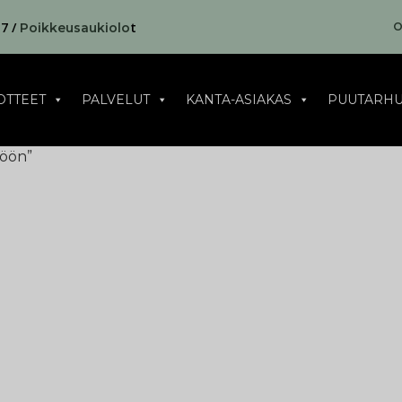
17 /
t
O
Poikkeusaukiolo
OTTEET
PALVELUT
KANTA-ASIAKAS
PUUTARHU
töön”