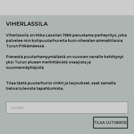
VIHERLASSILA
Viherlassila on Mika Lassilan 1986 perustama perheyritys, joka
palvelee niin kotipuutarhureita kuin viheralan ammattilaisia
Turun Pitkämäessä.
Pienestä puutarhamyymälästä on vuosien varralle kehittynyt
yksi Turun alueen merkittävistä osaajista ja
suunnannäyttäjistä.
Tilaa tästä puutarhurisi vinkit ja tarjoukset, saat samalla
tietoa tulevista tapahtumista.
TILAA UUTISKIRJE