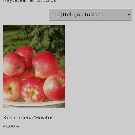
Näytetään ainut tulos
Kesäomena ‘Huvitus’
46,00
€