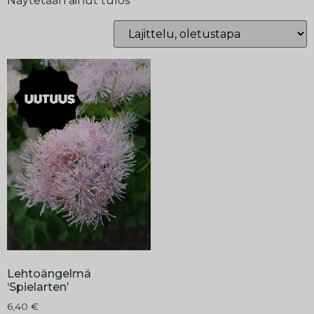
Näytetään ainut tulos
Lehtoängelmä
‘Spielarten’
6,40
€