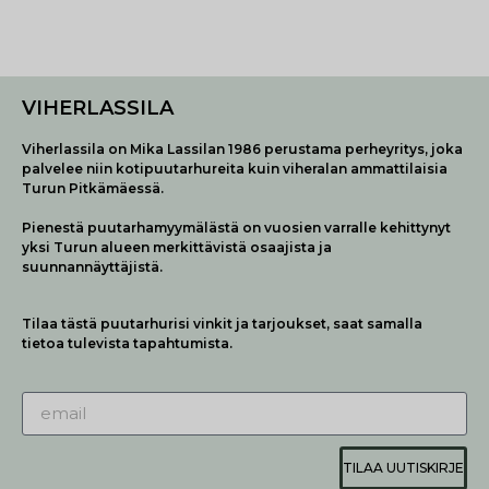
VIHERLASSILA
Viherlassila on Mika Lassilan 1986 perustama perheyritys, joka
palvelee niin kotipuutarhureita kuin viheralan ammattilaisia
Turun Pitkämäessä.
Pienestä puutarhamyymälästä on vuosien varralle kehittynyt
yksi Turun alueen merkittävistä osaajista ja
suunnannäyttäjistä.
Tilaa tästä puutarhurisi vinkit ja tarjoukset, saat samalla
tietoa tulevista tapahtumista.
TILAA UUTISKIRJE