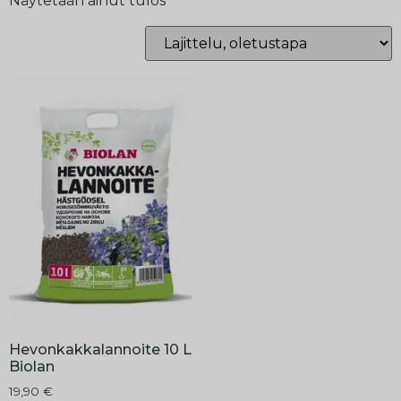
Näytetään ainut tulos
Hevonkakkalannoite 10 L
Biolan
19,90
€