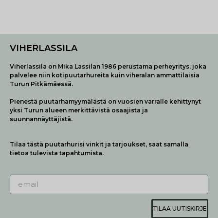
VIHERLASSILA
Viherlassila on Mika Lassilan 1986 perustama perheyritys, joka
palvelee niin kotipuutarhureita kuin viheralan ammattilaisia
Turun Pitkämäessä.
Pienestä puutarhamyymälästä on vuosien varralle kehittynyt
yksi Turun alueen merkittävistä osaajista ja
suunnannäyttäjistä.
Tilaa tästä puutarhurisi vinkit ja tarjoukset, saat samalla
tietoa tulevista tapahtumista.
TILAA UUTISKIRJE