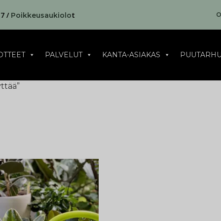
17 /
t
O
Poikkeusaukiolo
OTTEET
PALVELUT
KANTA-ASIAKAS
PUUTARHU
ttää”