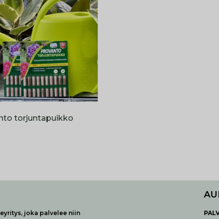
nto torjuntapuikko
AU
yritys, joka palvelee niin
P
AL