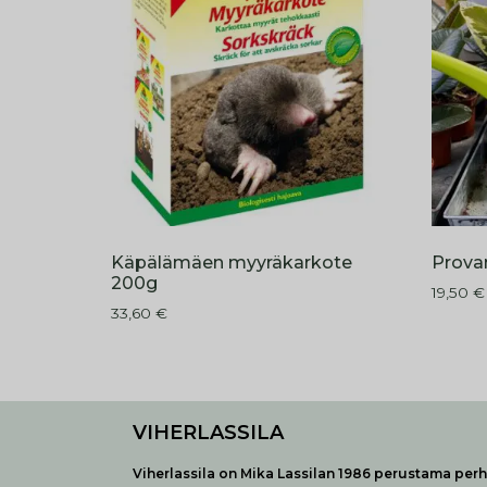
Käpälämäen myyräkarkote
Prova
200g
19,50
€
33,60
€
VIHERLASSILA
Viherlassila on Mika Lassilan 1986 perustama perhe