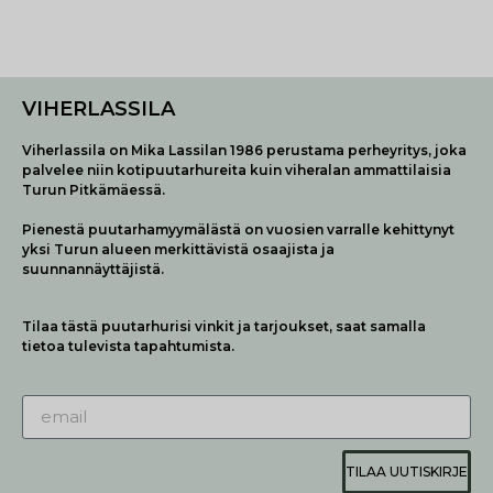
VIHERLASSILA
Viherlassila on Mika Lassilan 1986 perustama perheyritys, joka
palvelee niin kotipuutarhureita kuin viheralan ammattilaisia
Turun Pitkämäessä.
Pienestä puutarhamyymälästä on vuosien varralle kehittynyt
yksi Turun alueen merkittävistä osaajista ja
suunnannäyttäjistä.
Tilaa tästä puutarhurisi vinkit ja tarjoukset, saat samalla
tietoa tulevista tapahtumista.
TILAA UUTISKIRJE