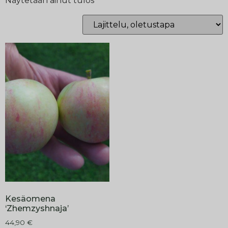
Näytetään ainut tulos
Kesäomena
‘Zhemzyshnaja’
44,90
€