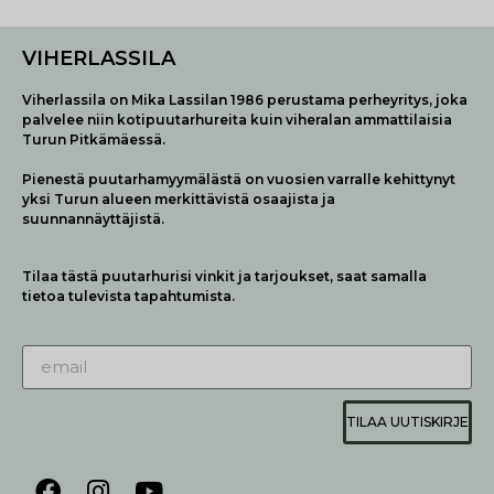
VIHERLASSILA
Viherlassila on Mika Lassilan 1986 perustama perheyritys, joka
palvelee niin kotipuutarhureita kuin viheralan ammattilaisia
Turun Pitkämäessä.
Pienestä puutarhamyymälästä on vuosien varralle kehittynyt
yksi Turun alueen merkittävistä osaajista ja
suunnannäyttäjistä.
Tilaa tästä puutarhurisi vinkit ja tarjoukset, saat samalla
tietoa tulevista tapahtumista.
TILAA UUTISKIRJE