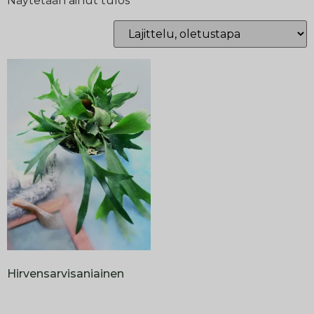
Näytetään ainut tulos
Hirvensarvisaniainen