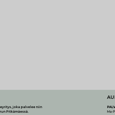
AU
yritys, joka palvelee niin
P
AL
urun Pitkämäessä.
Ma-Pe