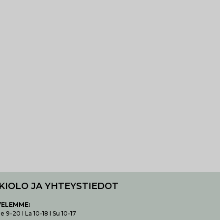
KIOLO JA YHTEYSTIEDOT
VELEMME:
 9-20 I La 10-18 I Su 10-17