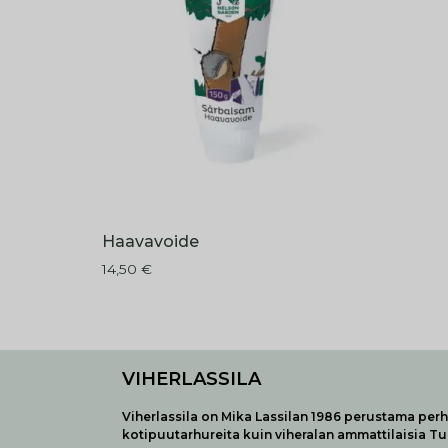
Haavavoide
14,50
€
VIHERLASSILA
Viherlassila on Mika Lassilan 1986 perustama perhe
kotipuutarhureita kuin viheralan ammattilaisia T