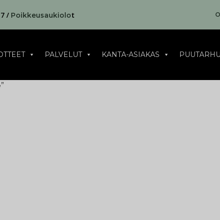
17 /
t
O
Poikkeusaukiolo
OTTEET
PALVELUT
KANTA-ASIAKAS
PUUTARHU
”