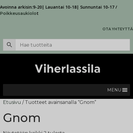
Avoinna arkisin:9-20| Lauantai 10-18| Sunnuntai 10-17 /
t
Poikkeusaukiolo
OTA YHTEYTTÄ
MENU
Etusivu
/ Tuotteet avainsanalla “Gnom”
Gnom