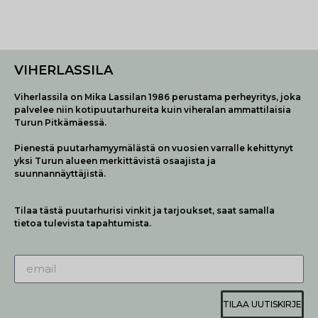
VIHERLASSILA
Viherlassila on Mika Lassilan 1986 perustama perheyritys, joka
palvelee niin kotipuutarhureita kuin viheralan ammattilaisia
Turun Pitkämäessä.
Pienestä puutarhamyymälästä on vuosien varralle kehittynyt
yksi Turun alueen merkittävistä osaajista ja
suunnannäyttäjistä.
Tilaa tästä puutarhurisi vinkit ja tarjoukset, saat samalla
tietoa tulevista tapahtumista.
TILAA UUTISKIRJE