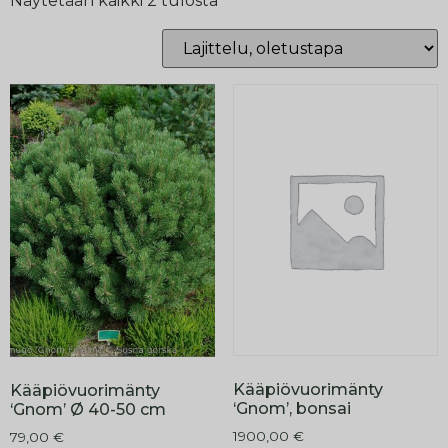
Näytetään kaikki 2 tulosta
Kääpiövuorimänty
Kääpiövuorimänty
‘Gnom’, bonsai
‘Gnom’ Ø 40-50 cm
1900,00
€
79,00
€