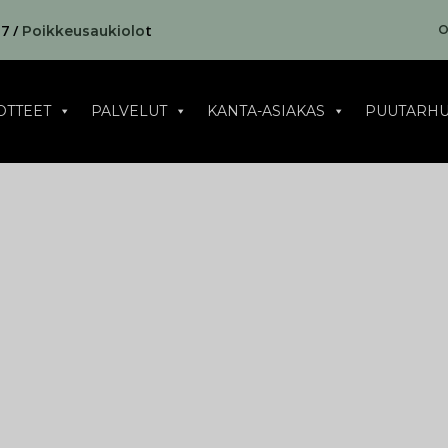
17 /
t
O
Poikkeusaukiolo
OTTEET
PALVELUT
KANTA-ASIAKAS
PUUTARHU