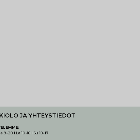
KIOLO JA YHTEYSTIEDOT
VELEMME:
 9-20 I La 10-18 I Su 10-17