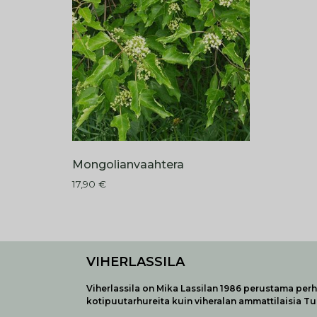
Mongolianvaahtera
17,90
€
VIHERLASSILA
Viherlassila on Mika Lassilan 1986 perustama perhe
kotipuutarhureita kuin viheralan ammattilaisia T