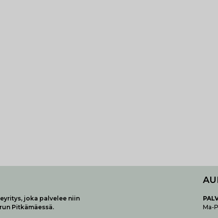
AU
yritys, joka palvelee niin
P
AL
urun Pitkämäessä.
Ma-Pe