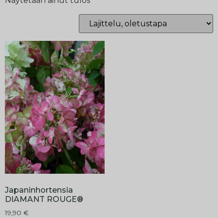
Näytetään ainut tulos
Japaninhortensia
DIAMANT ROUGE®
19,90
€