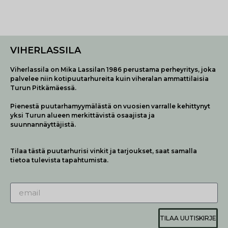
VIHERLASSILA
Viherlassila on Mika Lassilan 1986 perustama perheyritys, joka
palvelee niin kotipuutarhureita kuin viheralan ammattilaisia
Turun Pitkämäessä.
Pienestä puutarhamyymälästä on vuosien varralle kehittynyt
yksi Turun alueen merkittävistä osaajista ja
suunnannäyttäjistä.
Tilaa tästä puutarhurisi vinkit ja tarjoukset, saat samalla
tietoa tulevista tapahtumista.
TILAA UUTISKIRJE