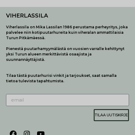
VIHERLASSILA
Viherlassila on Mika Lassilan 1986 perustama perheyritys, joka
palvelee niin kotipuutarhureita kuin viheralan ammattilaisia
Turun Pitkämäessä.
Pienestä puutarhamyymälästä on vuosien varralle kehittynyt
yksi Turun alueen merkittävistä osaajista ja
suunnannäyttäjistä.
Tilaa tästä puutarhurisi vinkit ja tarjoukset, saat samalla
tietoa tulevista tapahtumista.
TILAA UUTISKIRJE