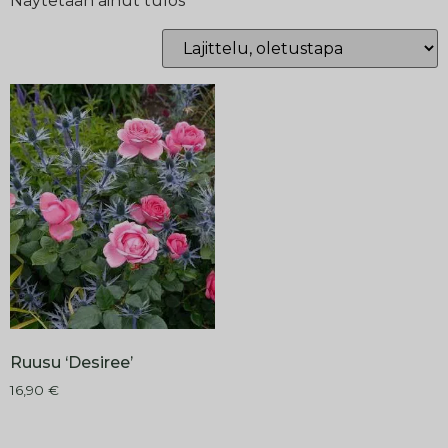
Näytetään ainut tulos
Ruusu ‘Desiree’
16,90
€