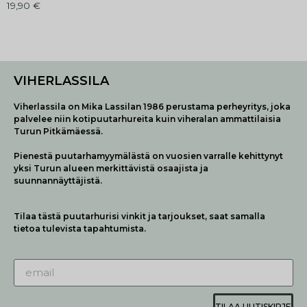
19,90
€
VIHERLASSILA
Viherlassila on Mika Lassilan 1986 perustama perheyritys, joka
palvelee niin kotipuutarhureita kuin viheralan ammattilaisia
Turun Pitkämäessä.
Pienestä puutarhamyymälästä on vuosien varralle kehittynyt
yksi Turun alueen merkittävistä osaajista ja
suunnannäyttäjistä.
Tilaa tästä puutarhurisi vinkit ja tarjoukset, saat samalla
tietoa tulevista tapahtumista.
TILAA UUTISKIRJE