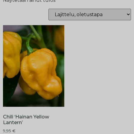
Näytetään ainut tulos
Chili ‘Hainan Yellow
Lantern’
9,95
€