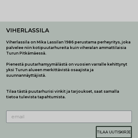
VIHERLASSILA
Viherlassila on Mika Lassilan 1986 perustama perheyritys, joka
palvelee niin kotipuutarhureita kuin viheralan ammattilaisia
Turun Pitkämäessä.
Pienestä puutarhamyymälästä on vuosien varralle kehittynyt
yksi Turun alueen merkittävistä osaajista ja
suunnannäyttäjistä.
Tilaa tästä puutarhurisi vinkit ja tarjoukset, saat samalla
tietoa tulevista tapahtumista.
TILAA UUTISKIRJE