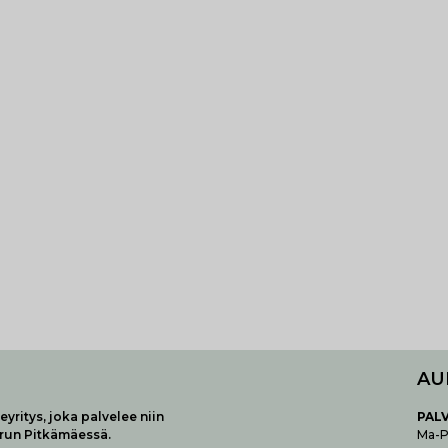
AU
yritys, joka palvelee niin
P
AL
urun Pitkämäessä.
Ma-Pe