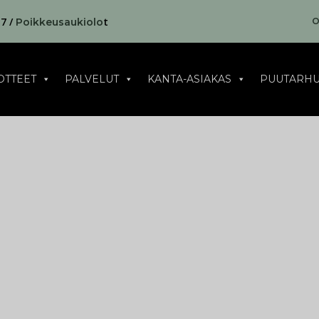
17 /
t
O
Poikkeusaukiolo
OTTEET
PALVELUT
KANTA-ASIAKAS
PUUTARHU