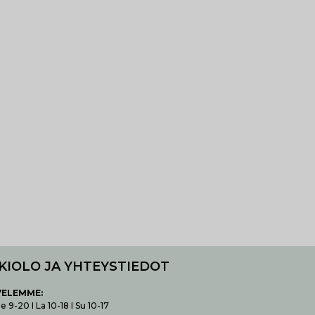
KIOLO JA YHTEYSTIEDOT
VELEMME:
 9-20 I La 10-18 I Su 10-17