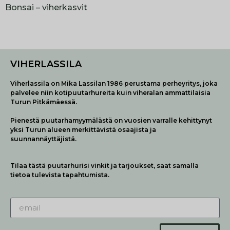
Bonsai – viherkasvit
VIHERLASSILA
Viherlassila on Mika Lassilan 1986 perustama perheyritys, joka
palvelee niin kotipuutarhureita kuin viheralan ammattilaisia
Turun Pitkämäessä.
Pienestä puutarhamyymälästä on vuosien varralle kehittynyt
yksi Turun alueen merkittävistä osaajista ja
suunnannäyttäjistä.
Tilaa tästä puutarhurisi vinkit ja tarjoukset, saat samalla
tietoa tulevista tapahtumista.