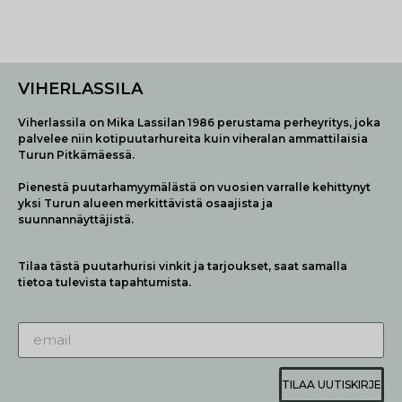
VIHERLASSILA
Viherlassila on Mika Lassilan 1986 perustama perheyritys, joka
palvelee niin kotipuutarhureita kuin viheralan ammattilaisia
Turun Pitkämäessä.
Pienestä puutarhamyymälästä on vuosien varralle kehittynyt
yksi Turun alueen merkittävistä osaajista ja
suunnannäyttäjistä.
Tilaa tästä puutarhurisi vinkit ja tarjoukset, saat samalla
tietoa tulevista tapahtumista.
TILAA UUTISKIRJE