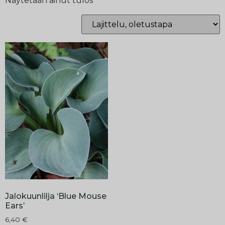
Näytetään ainut tulos
Jalokuunlilja ‘Blue Mouse
Ears’
6,40
€