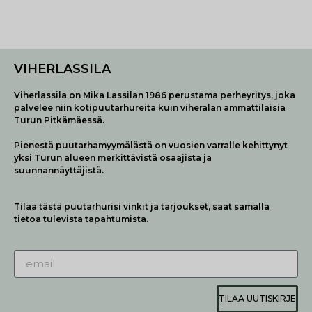
VIHERLASSILA
Viherlassila on Mika Lassilan 1986 perustama perheyritys, joka
palvelee niin kotipuutarhureita kuin viheralan ammattilaisia
Turun Pitkämäessä.
Pienestä puutarhamyymälästä on vuosien varralle kehittynyt
yksi Turun alueen merkittävistä osaajista ja
suunnannäyttäjistä.
Tilaa tästä puutarhurisi vinkit ja tarjoukset, saat samalla
tietoa tulevista tapahtumista.
TILAA UUTISKIRJE