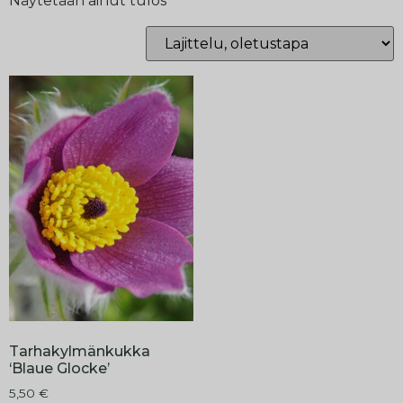
Näytetään ainut tulos
Tarhakylmänkukka
‘Blaue Glocke’
5,50
€