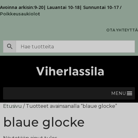
Avoinna arkisin:9-20| Lauantai 10-18| Sunnuntai 10-17 /
t
Poikkeusaukiolo
OTA YHTEYTTÄ
MENU
Etusivu
/ Tuotteet avainsanalla “blaue glocke”
blaue glocke