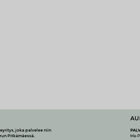
AU
yritys, joka palvelee niin
P
AL
urun Pitkämäessä.
Ma-Pe