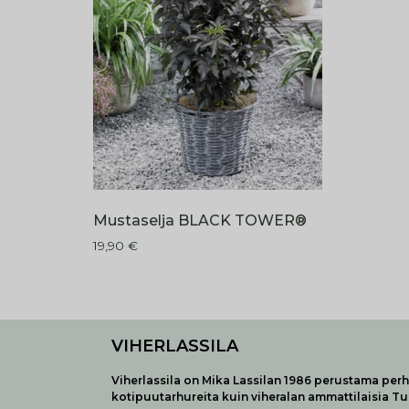
Mustaselja BLACK TOWER®
19,90
€
VIHERLASSILA
Viherlassila on Mika Lassilan 1986 perustama perhe
kotipuutarhureita kuin viheralan ammattilaisia T