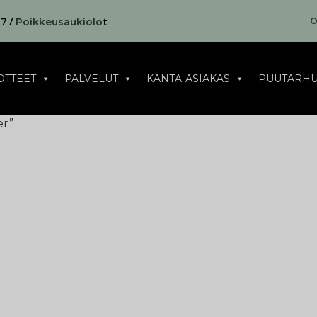
17 /
t
O
Poikkeusaukiolo
OTTEET
PALVELUT
KANTA-ASIAKAS
PUUTARHU
er”