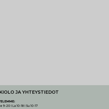
KIOLO JA YHTEYSTIEDOT
VELEMME:
 9-20 I La 10-18 I Su 10-17