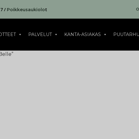
17 /
t
O
Poikkeusaukiolo
OTTEET
PALVELUT
KANTA-ASIAKAS
PUUTARHU
Belle”