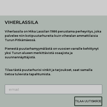
VIHERLASSILA
Viherlassila on Mika Lassilan 1986 perustama perheyritys, joka
palvelee niin kotipuutarhureita kuin viheralan ammattilaisia
Turun Pitkämäessä.
Pienestä puutarhamyymälästä on vuosien varralle kehittynyt
yksi Turun alueen merkittävistä osaajista ja
suunnannäyttäjistä.
Tilaa tästä puutarhurisi vinkit ja tarjoukset, saat samalla
tietoa tulevista tapahtumista.
TILAA UUTISKIRJE