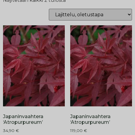
Näytetään kaikki 2 tulosta
Japaninvaahtera
Japaninvaahtera
‘Atropurpureum’
‘Atropurpureum’
34,90
€
119,00
€