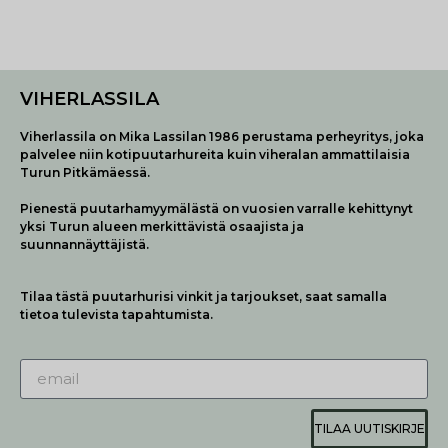
VIHERLASSILA
Viherlassila on Mika Lassilan 1986 perustama perheyritys, joka
palvelee niin kotipuutarhureita kuin viheralan ammattilaisia
Turun Pitkämäessä.
Pienestä puutarhamyymälästä on vuosien varralle kehittynyt
yksi Turun alueen merkittävistä osaajista ja
suunnannäyttäjistä.
Tilaa tästä puutarhurisi vinkit ja tarjoukset, saat samalla
tietoa tulevista tapahtumista.
TILAA UUTISKIRJE