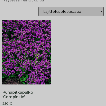
Näytetään ainut tulos
Punapitkäpalko
‘Compinkie’
5,10
€