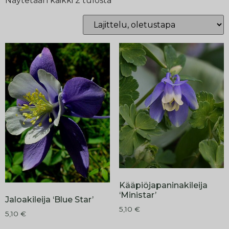
Näytetään kaikki 2 tulosta
Kääpiöjapaninakileija
‘Ministar’
Jaloakileija ‘Blue Star’
5,10
€
5,10
€