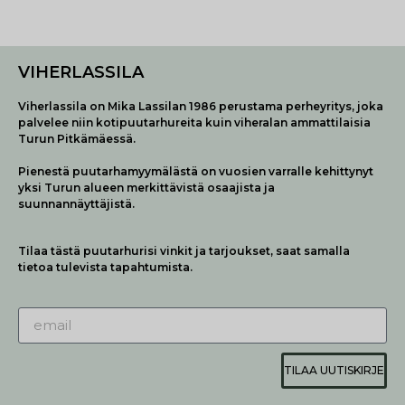
VIHERLASSILA
Viherlassila on Mika Lassilan 1986 perustama perheyritys, joka
palvelee niin kotipuutarhureita kuin viheralan ammattilaisia
Turun Pitkämäessä.
Pienestä puutarhamyymälästä on vuosien varralle kehittynyt
yksi Turun alueen merkittävistä osaajista ja
suunnannäyttäjistä.
Tilaa tästä puutarhurisi vinkit ja tarjoukset, saat samalla
tietoa tulevista tapahtumista.
TILAA UUTISKIRJE