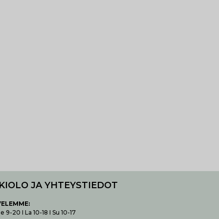
KIOLO JA YHTEYSTIEDOT
VELEMME:
 9-20 I La 10-18 I Su 10-17