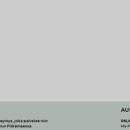
AU
yritys, joka palvelee niin
P
AL
urun Pitkämäessä.
Ma-Pe