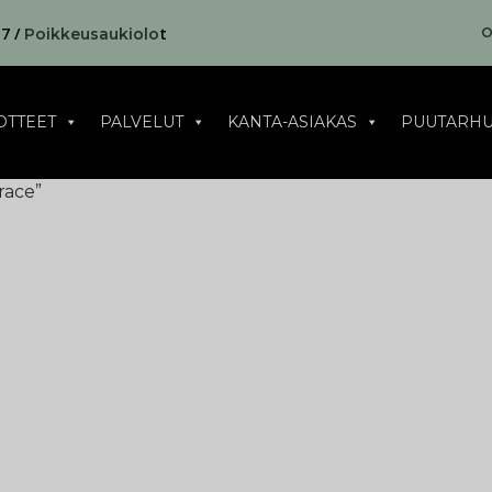
17 /
t
O
Poikkeusaukiolo
OTTEET
PALVELUT
KANTA-ASIAKAS
PUUTARHU
race”