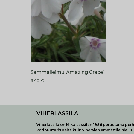
Sammalleimu ‘Amazing Grace’
6,40
€
VIHERLASSILA
Viherlassila on Mika Lassilan 1986 perustama perhe
kotipuutarhureita kuin viheralan ammattilaisia T