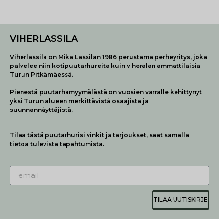
VIHERLASSILA
Viherlassila on Mika Lassilan 1986 perustama perheyritys, joka
palvelee niin kotipuutarhureita kuin viheralan ammattilaisia
Turun Pitkämäessä.
Pienestä puutarhamyymälästä on vuosien varralle kehittynyt
yksi Turun alueen merkittävistä osaajista ja
suunnannäyttäjistä.
Tilaa tästä puutarhurisi vinkit ja tarjoukset, saat samalla
tietoa tulevista tapahtumista.
TILAA UUTISKIRJE