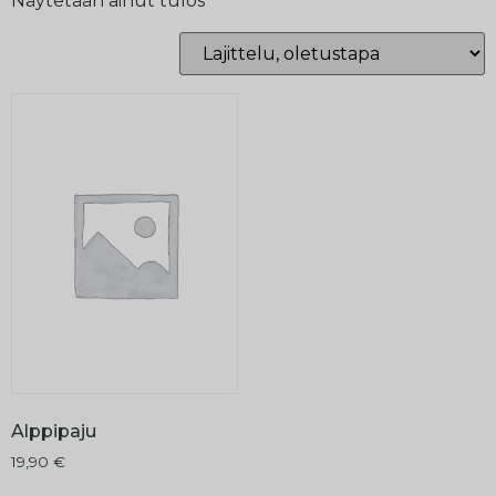
Näytetään ainut tulos
Alppipaju
19,90
€