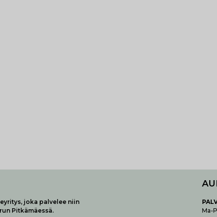
AU
yritys, joka palvelee niin
P
AL
urun Pitkämäessä.
Ma-Pe