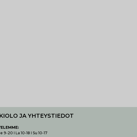
KIOLO JA YHTEYSTIEDOT
VELEMME:
 9-20 I La 10-18 I Su 10-17