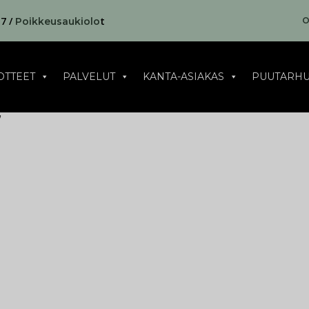
17 /
t
O
Poikkeusaukiolo
OTTEET
PALVELUT
KANTA-ASIAKAS
PUUTARHU
”