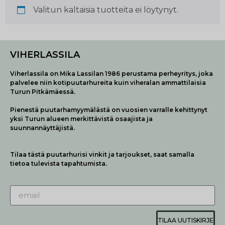
Valitun kaltaisia tuotteita ei löytynyt.
VIHERLASSILA
Viherlassila on Mika Lassilan 1986 perustama perheyritys, joka
palvelee niin kotipuutarhureita kuin viheralan ammattilaisia
Turun Pitkämäessä.
Pienestä puutarhamyymälästä on vuosien varralle kehittynyt
yksi Turun alueen merkittävistä osaajista ja
suunnannäyttäjistä.
Tilaa tästä puutarhurisi vinkit ja tarjoukset, saat samalla
tietoa tulevista tapahtumista.
TILAA UUTISKIRJE