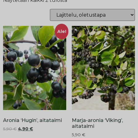
Näytetään kaikki 2 tulosta
Ale!
Aronia ‘Hugin’, aitataimi
Marja-aronia ‘Viking’,
aitataimi
5,90
€
4,90
€
5,90
€