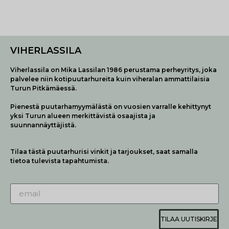
VIHERLASSILA
Viherlassila on Mika Lassilan 1986 perustama perheyritys, joka
palvelee niin kotipuutarhureita kuin viheralan ammattilaisia
Turun Pitkämäessä.
Pienestä puutarhamyymälästä on vuosien varralle kehittynyt
yksi Turun alueen merkittävistä osaajista ja
suunnannäyttäjistä.
Tilaa tästä puutarhurisi vinkit ja tarjoukset, saat samalla
tietoa tulevista tapahtumista.
TILAA UUTISKIRJE