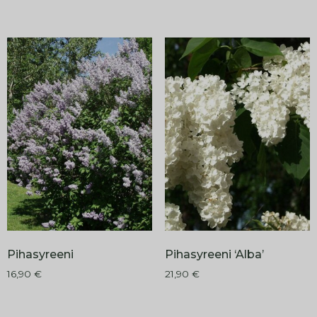
Pihasyreeni
Pihasyreeni ‘Alba’
16,90
€
21,90
€