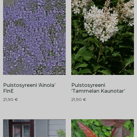
Puistosyreeni ‘Ainola’
Puistosyreeni
FinE
‘Tammelan Kaunotar’
21,90
€
21,90
€