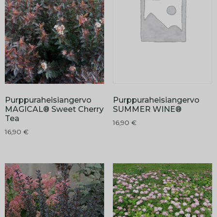
Purppuraheisiangervo
Purppuraheisiangervo
SUMMER WINE®
MAGICAL® Sweet Cherry
Tea
16,90
€
16,90
€