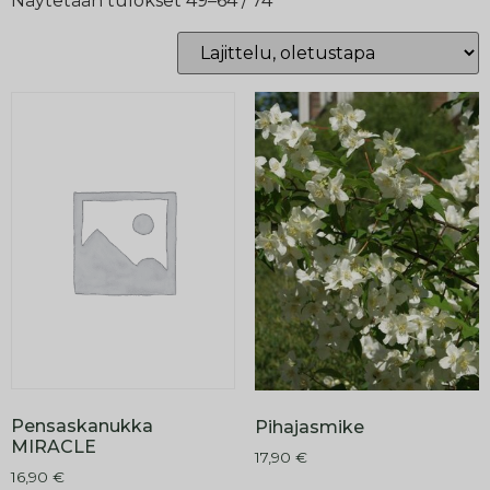
Näytetään tulokset 49–64 / 74
Pensaskanukka
Pihajasmike
MIRACLE
17,90
€
16,90
€