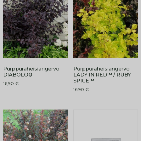
Purppuraheisiangervo
Purppuraheisiangervo
DIABOLO®
LADY IN RED™ / RUBY
SPICE™
16,90
€
16,90
€