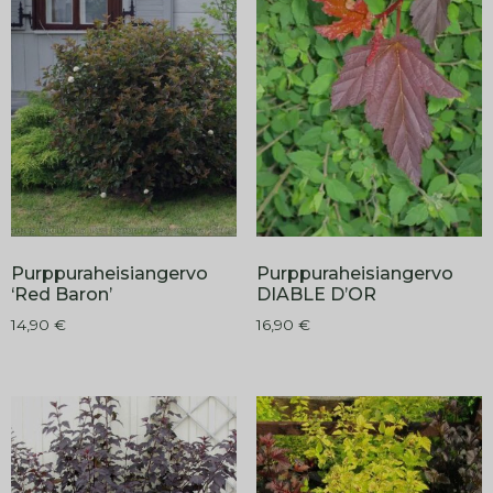
Purppuraheisiangervo
Purppuraheisiangervo
‘Red Baron’
DIABLE D’OR
14,90
€
16,90
€