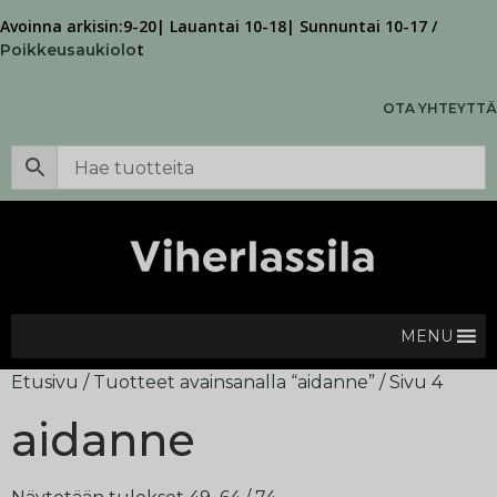
Avoinna arkisin:9-20| Lauantai 10-18| Sunnuntai 10-17 /
t
Poikkeusaukiolo
OTA YHTEYTTÄ
MENU
Etusivu
/
Tuotteet avainsanalla “aidanne”
/ Sivu 4
aidanne