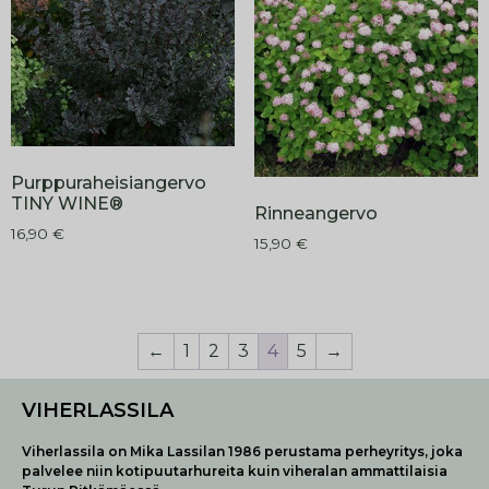
Purppuraheisiangervo
TINY WINE®
Rinneangervo
16,90
€
15,90
€
←
1
2
3
4
5
→
VIHERLASSILA
Viherlassila on Mika Lassilan 1986 perustama perheyritys, joka
palvelee niin kotipuutarhureita kuin viheralan ammattilaisia