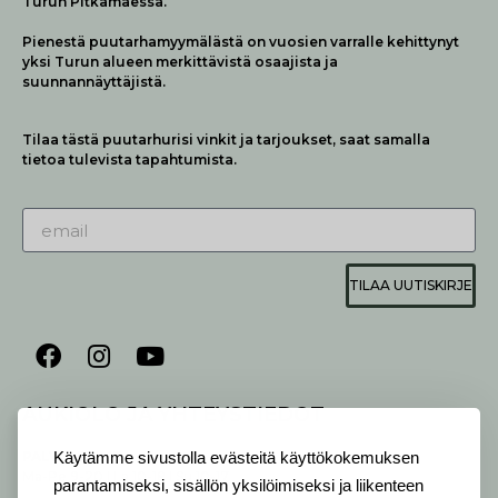
Turun Pitkämäessä.
Pienestä puutarhamyymälästä on vuosien varralle kehittynyt
yksi Turun alueen merkittävistä osaajista ja
suunnannäyttäjistä.
Tilaa tästä puutarhurisi vinkit ja tarjoukset, saat samalla
tietoa tulevista tapahtumista.
TILAA UUTISKIRJE
AUKIOLO JA YHTEYSTIEDOT
P
ALVELEMME:
Käytämme sivustolla evästeitä käyttökokemuksen
Ma-Pe 9-20 I La 10-18 I Su 10-17
parantamiseksi, sisällön yksilöimiseksi ja liikenteen