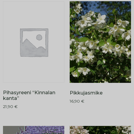
Pihasyreeni “Kinnalan
Pikkujasmike
kanta”
16,90
€
21,90
€