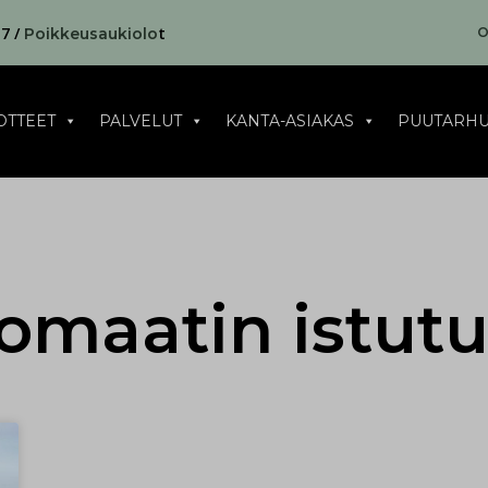
17 /
t
O
Poikkeusaukiolo
OTTEET
PALVELUT
KANTA-ASIAKAS
PUUTARHU
omaatin istutu