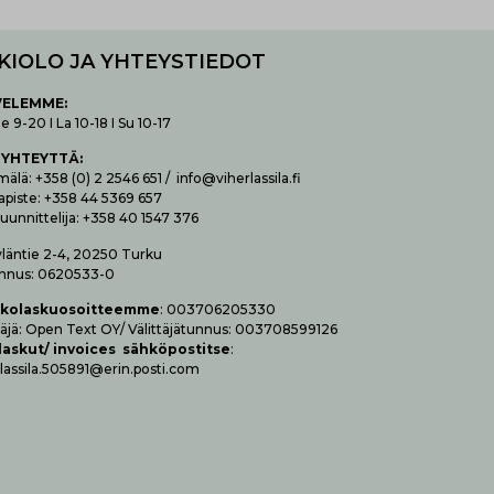
KIOLO JA YHTEYSTIEDOT
VELEMME:
 9-20 I La 10-18 I Su 10-17
 YHTEYTTÄ
:
lä: +358 (0) 2 2546 651 / info@viherlassila.fi
apiste: +358 44 5369 657
uunnittelija: +358 40 1547 376
yläntie 2-4, 20250 Turku
nnus: 0620533-0
­ko­las­kuo­soit­teem­me
: 003706205330
t­tä­jä: Open Text OY/ Vä­lit­tä­jä­tun­nus: 003708599126
las­kut/ invoices säh­kö­pos­tit­se
:
lassila.505891@erin.posti.com