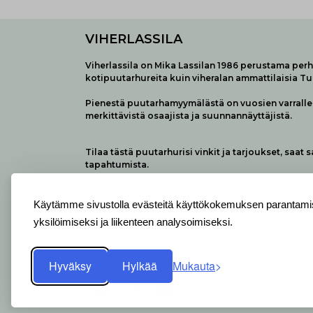
VIHERLASSILA
Viherlassila on Mika Lassilan 1986 perustama perhe
kotipuutarhureita kuin viheralan ammattilaisia T
Pienestä puutarhamyymälästä on vuosien varralle 
merkittävistä osaajista ja suunnannäyttäjistä.
Tilaa tästä puutarhurisi vinkit ja tarjoukset, saat 
tapahtumista.
Käytämme sivustolla evästeitä käyttökokemuksen parantamis
yksilöimiseksi ja liikenteen analysoimiseksi.
Hyväksy
Hylkää
Mukauta