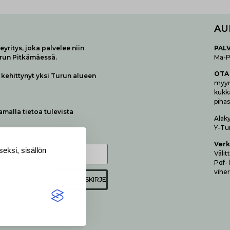
AU
yritys, joka palvelee niin
P
AL
urun Pitkämäessä.
Ma-Pe
OTA
kehittynyt yksi Turun alueen
myymä
kukk
pihas
samalla tietoa tulevista
Alak
Y-Tu
Verk
eksi, sisällön
Vä­li
Pdf-
viher
TILAA UUTISKIRJE