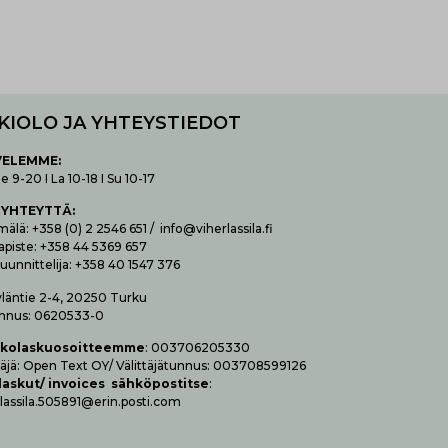
KIOLO JA YHTEYSTIEDOT
VELEMME:
 9-20 I La 10-18 I Su 10-17
 YHTEYTTÄ
:
lä: +358 (0) 2 2546 651 / info@viherlassila.fi
apiste: +358 44 5369 657
uunnittelija: +358 40 1547 376
yläntie 2-4, 20250 Turku
nnus: 0620533-0
­ko­las­kuo­soit­teem­me
: 003706205330
t­tä­jä: Open Text OY/ Vä­lit­tä­jä­tun­nus: 003708599126
las­kut/ invoices säh­kö­pos­tit­se
:
lassila.505891@erin.posti.com