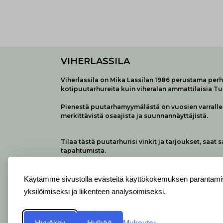
VIHERLASSILA
Viherlassila on Mika Lassilan 1986 perustama perhe
kotipuutarhureita kuin viheralan ammattilaisia T
Pienestä puutarhamyymälästä on vuosien varralle 
merkittävistä osaajista ja suunnannäyttäjistä.
Tilaa tästä puutarhurisi vinkit ja tarjoukset, saat 
tapahtumista.
Käytämme sivustolla evästeitä käyttökokemuksen parantamis
yksilöimiseksi ja liikenteen analysoimiseksi.
Hyväksy
Hylkää
Mukauta