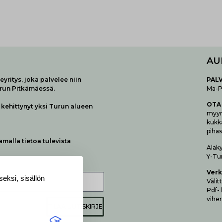
AU
yritys, joka palvelee niin
P
AL
urun Pitkämäessä.
Ma-Pe
OTA
kehittynyt yksi Turun alueen
myymä
kukk
pihas
samalla tietoa tulevista
Alak
Y-Tu
Verk
eksi, sisällön
Vä­li
Pdf-
viher
TILAA UUTISKIRJE