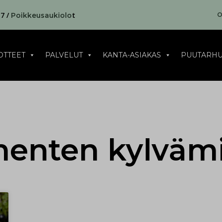
17 /
t
O
Poikkeusaukiolo
OTTEET
PALVELUT
KANTA-ASIAKAS
PUUTARHU
menten kylväm