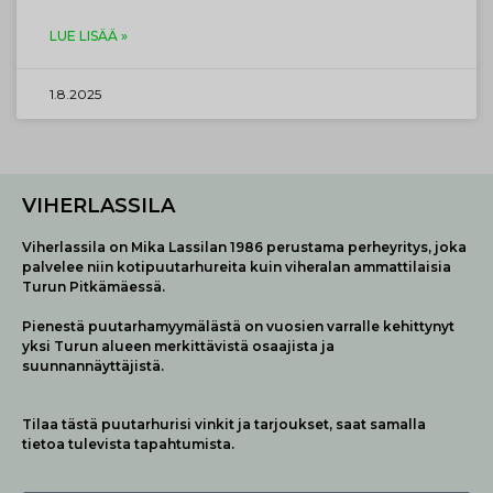
LUE LISÄÄ »
1.8.2025
VIHERLASSILA
Viherlassila on Mika Lassilan 1986 perustama perheyritys, joka
palvelee niin kotipuutarhureita kuin viheralan ammattilaisia
Turun Pitkämäessä.
Pienestä puutarhamyymälästä on vuosien varralle kehittynyt
yksi Turun alueen merkittävistä osaajista ja
suunnannäyttäjistä.
Tilaa tästä puutarhurisi vinkit ja tarjoukset, saat samalla
tietoa tulevista tapahtumista.