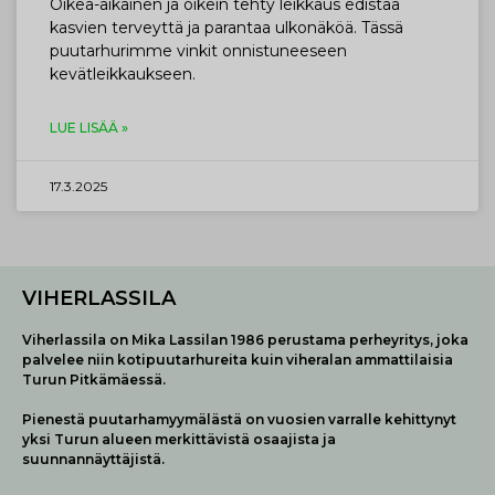
Oikea-aikainen ja oikein tehty leikkaus edistää
kasvien terveyttä ja parantaa ulkonäköä. Tässä
puutarhurimme vinkit onnistuneeseen
kevätleikkaukseen.
LUE LISÄÄ »
17.3.2025
VIHERLASSILA
Viherlassila on Mika Lassilan 1986 perustama perheyritys, joka
palvelee niin kotipuutarhureita kuin viheralan ammattilaisia
Turun Pitkämäessä.
Pienestä puutarhamyymälästä on vuosien varralle kehittynyt
yksi Turun alueen merkittävistä osaajista ja
suunnannäyttäjistä.