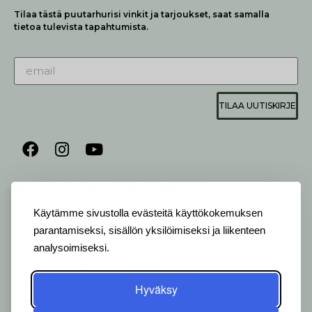
Tilaa tästä puutarhurisi vinkit ja tarjoukset, saat samalla
tietoa tulevista tapahtumista.
TILAA UUTISKIRJE
AUKIOLO JA YHTEYSTIEDOT
P
ALVELEMME:
Käytämme sivustolla evästeitä käyttökokemuksen
Ma-Pe 9-20 I La 10-18 I Su 10-17
parantamiseksi, sisällön yksilöimiseksi ja liikenteen
analysoimiseksi.
OTA YHTEYTTÄ
:
myymälä: +358 (0) 2 2546 651 / info@viherlassila.fi
kukkapiste: +358 44 5369 657
pihasuunnittelija: +358 40 1547 376
Hyväksy
Alakyläntie 2-4, 20250 Turku