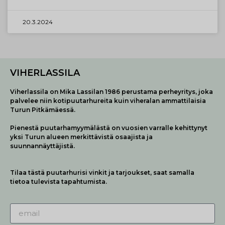
20.3.2024
VIHERLASSILA
Viherlassila on Mika Lassilan 1986 perustama perheyritys, joka
palvelee niin kotipuutarhureita kuin viheralan ammattilaisia
Turun Pitkämäessä.
Pienestä puutarhamyymälästä on vuosien varralle kehittynyt
yksi Turun alueen merkittävistä osaajista ja
suunnannäyttäjistä.
Tilaa tästä puutarhurisi vinkit ja tarjoukset, saat samalla
tietoa tulevista tapahtumista.