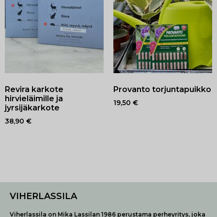
Revira karkote
Provanto torjuntapuikko
hirvieläimille ja
19,50
€
jyrsijäkarkote
38,90
€
VIHERLASSILA
Viherlassila on Mika Lassilan 1986 perustama perheyritys, joka