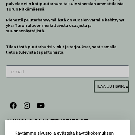
palvelee niin kotipuutarhureita kuin viheralan ammattilaisia
Turun Pitkämäessä.
Pienestä puutarhamyymälästä on vuosien varralle kehittynyt
yksi Turun alueen merkittävistä osaajista ja
suunnannäyttäjistä.
Tilaa tästä puutarhurisi vinkit ja tarjoukset, saat samalla
tietoa tulevista tapahtumista.
TILAA UUTISKIRJE
AUKIOLO JA YHTEYSTIEDOT
P
ALVELEMME:
Käytämme sivustolla evästeitä käyttökokemuksen