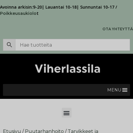
Avoinna arkisin:9-20| Lauantai 10-18| Sunnuntai 10-17 /
t
Poikkeusaukiolo
OTA YHTEYTTÄ
MENU
Etusivu
/
Puutarhanhoito
/
Tarvikkeet ja