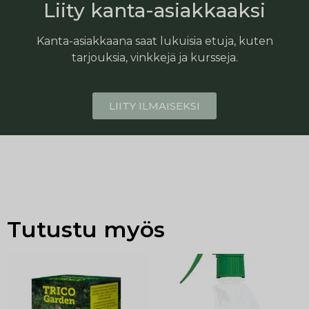
Liity kanta-asiakkaaksi
Kanta-asiakkaana saat lukuisia etuja, kuten
tarjouksia, vinkkejä ja kursseja.
LIITY ILMAISEKSI
Tutustu myös