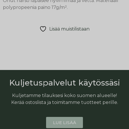
Ohut harso läpäisee hyvin ilmaa ja vettä. Materiaali
polypropeenia paino 17g/m².
Lisää muistilistaan
Kuljetuspalvelut käytössäsi
Kuljetamme tilauksesi koko suomen alueelle!
Kerää ostoslista ja toimitamme tuotteet perille.
LUE LISÄÄ