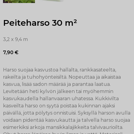
Peiteharso 30 m²
3,2 x 9,4 m
7,90
€
Harso suojaa kasvustoa hallalta, rankkasateelta,
rakeilta ja tuhohyönteisiltä. Nopeuttaa ja aikaistaa
kasvua, lisää sadon määrää ja parantaa laatua.
Levitetään heti kylvön jälkeen tai myöhemmin
kasvukaudella hallanvaaran uhatessa. Kukkivilta
kasveilta harso on syytä poistaa kukinnan ajaksi
päivällä, jotta pölytys onnistuisi. Syksyllä harson avulla
voidaan pidentää kasvukautta ja talvella harso suojaa
esimerkiksi arkoja mansikkalajikkeita talvivaurioilta.