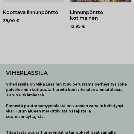
Koottava linnunpönttö
Linnunpönttö
kotimainen
35,00
€
12,95
€
VIHERLASSILA
Viherlassila on Mika Lassilan 1986 perustama perheyritys, joka
palvelee niin kotipuutarhureita kuin viheralan ammattilaisia
Turun Pitkämäessä.
Pienestä puutarhamyymälästä on vuosien varralle kehittynyt
yksi Turun alueen merkittävistä osaajista ja
suunnannäyttäjistä.
Tilaa tästä puutarhurisi vinkit ja tarjoukset, saat samalla