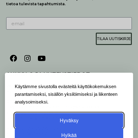
tietoa tulevista tapahtumista.
TILAA UUTISKIRJE
AUKIOLO JA YHTEYSTIEDOT
P
ALVELEMME:
Käytämme sivustolla evästeitä käyttökokemuksen
Ma-Pe 9-20 I La 10-18 I Su 10-17
parantamiseksi, sisällön yksilöimiseksi ja liikenteen
OTA YHTEYTTÄ
:
analysoimiseksi.
myymälä: +358 (0) 2 2546 651 / info@viherlassila.fi
kukkapiste: +358 44 5369 657
pihasuunnittelija: +358 40 1547 376
Hyväksy
Alakyläntie 2-4, 20250 Turku
Y-Tunnus: 0620533-0
Hylkää