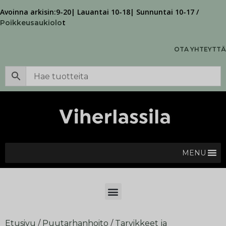
Avoinna arkisin:9-20| Lauantai 10-18| Sunnuntai 10-17 /
t
Poikkeusaukiolo
OTA YHTEYTTÄ
MENU
Etusivu
/
Puutarhanhoito
/
Tarvikkeet ja