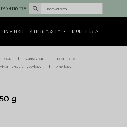
TA YHTEYTTÄ
RIN VINKIT
VIHERLASSILA
MUISTILISTA
istepuut
Kukkasipulit
Köynnökset
Vihannekset ja hyötykasvit
Viherkasvit
50 g