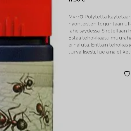
Myrr® Pölytettä käytetää
hyönteisten torjuntaan ul
läheisyydessä. Sirotellaan h
Estää tehokkaasti muurahais
ei haluta. Erittäin tehokas 
turvallisesti, lue aina etik