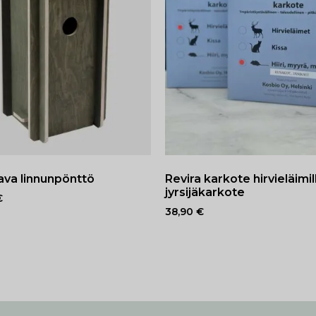
ava linnunpönttö
Revira karkote hirvieläimil
jyrsijäkarkote
€
38,90
€