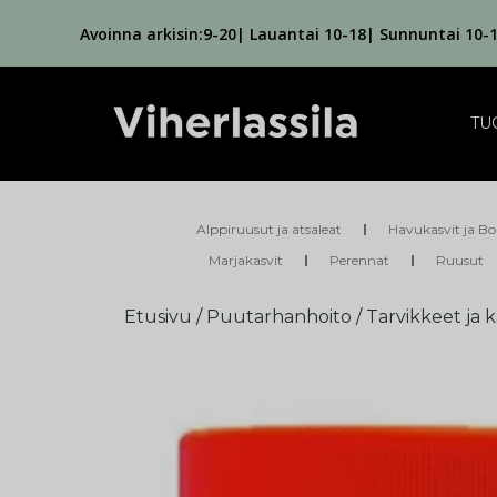
Avoinna arkisin:9-20| Lauantai 10-18| Sunnuntai 10-
TU
Alppiruusut ja atsaleat
Havukasvit ja Bo
Marjakasvit
Perennat
Ruusut
Etusivu
/
Puutarhanhoito
/
Tarvikkeet ja 