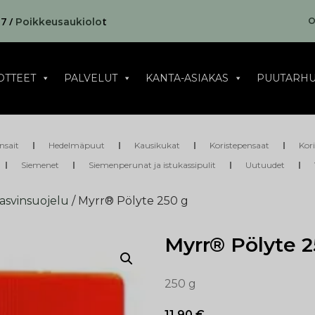
17 /
t
O
Poikkeusaukiolo
OTTEET
PALVELUT
KANTA-ASIAKAS
PUUTARHU
nsait
Hedelmäpuut
Kausikukat
Koristepensaat
Kor
Siemenet
Siemenperunat ja istukassipulit
Uutuudet
kasvinsuojelu
/ Myrr® Pölyte 250 g
Myrr® Pölyte 2
250 g
11,90
€