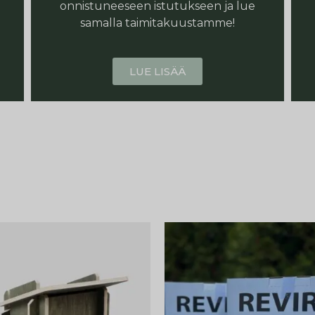
onnistuneeseen istutukseen ja lue
samalla taimitakuustamme!
LUE LISÄÄ