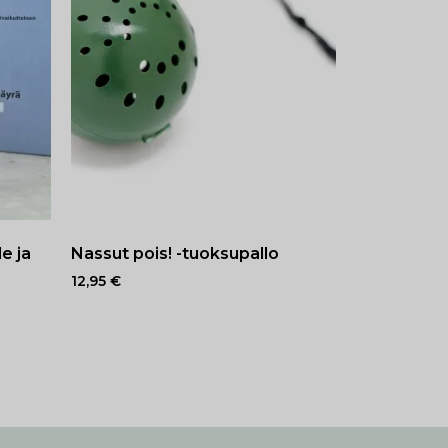
le ja
Nassut pois! -tuoksupallo
12,95
€