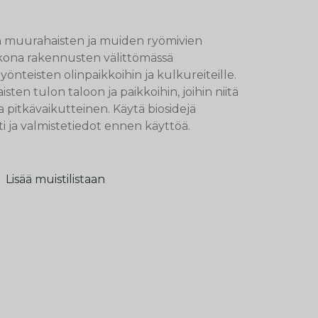
n muurahaisten ja muiden ryömivien
kona rakennusten välittömässä
yönteisten olinpaikkoihin ja kulkureiteille.
ten tulon taloon ja paikkoihin, joihin niitä
ja pitkävaikutteinen. Käytä biosidejä
etti ja valmistetiedot ennen käyttöä.
Lisää muistilistaan