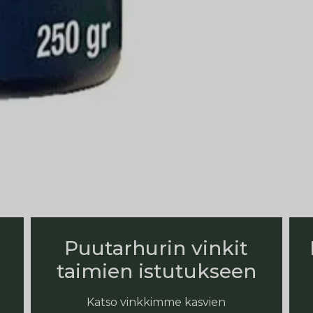
Puutarhurin vinkit
taimien istutukseen
Katso vinkkimme kasvien