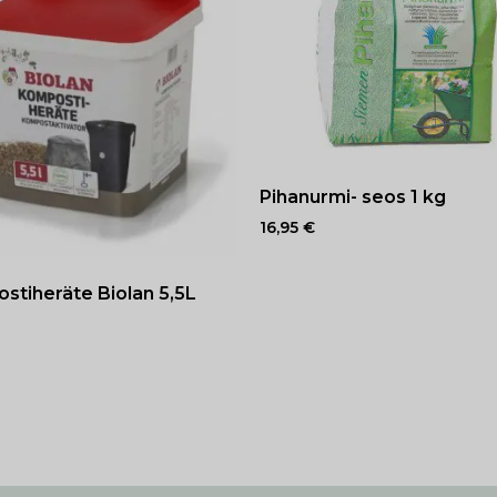
Pihanurmi- seos 1 kg
16,95
€
stiheräte Biolan 5,5L