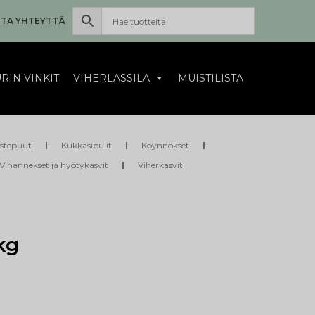
TA YHTEYTTÄ
RIN VINKIT
VIHERLASSILA
MUISTILISTA
istepuut
Kukkasipulit
Köynnökset
Vihannekset ja hyötykasvit
Viherkasvit
kg