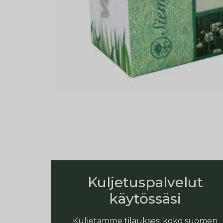
Kuljetuspalvelut
käytössäsi
Kuljetamme tilauksesi koko suomen