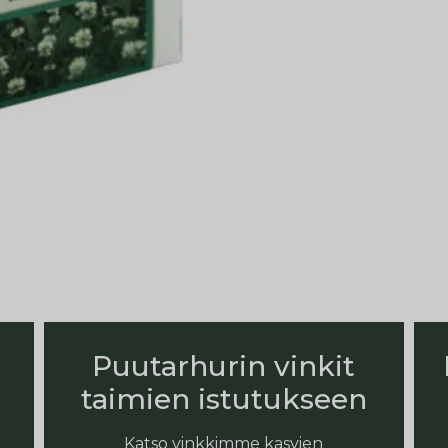
Puutarhurin vinkit
taimien istutukseen
Katso vinkkimme kasvien