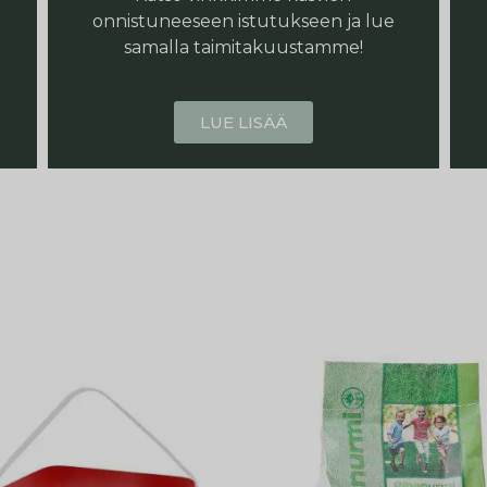
onnistuneeseen istutukseen ja lue
samalla taimitakuustamme!
LUE LISÄÄ