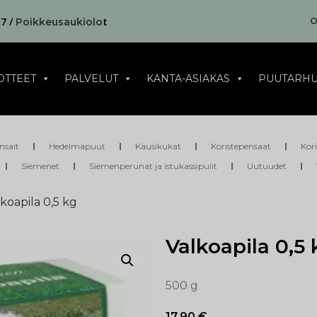
17 /
t
O
Poikkeusaukiolo
OTTEET
PALVELUT
KANTA-ASIAKAS
PUUTARHU
nsait
Hedelmäpuut
Kausikukat
Koristepensaat
Kor
Siemenet
Siemenperunat ja istukassipulit
Uutuudet
lkoapila 0,5 kg
Valkoapila 0,5 
500 g
17,90
€