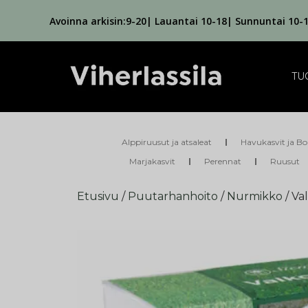
Avoinna arkisin:9-20| Lauantai 10-18| Sunnuntai 10-
TU
Alppiruusut ja atsaleat
Havukasvit ja Bo
Marjakasvit
Perennat
Ruusut
Etusivu
/
Puutarhanhoito
/
Nurmikko
/ Va