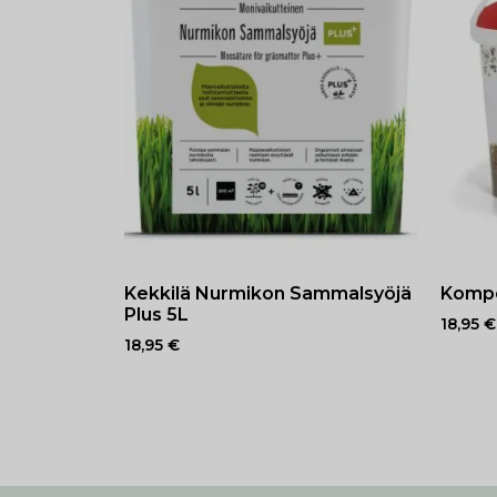
Kekkilä Nurmikon Sammalsyöjä
Kompo
Plus 5L
18,95
€
18,95
€