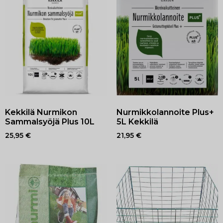
Kekkilä Nurmikon
Nurmikkolannoite Plus+
Sammalsyöjä Plus 10L
5L Kekkilä
25,95
€
21,95
€