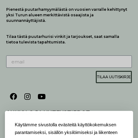
Pienestä puutarhamyymälästä on vuosien varralle kehittynyt
yksi Turun alueen merkittävistä osaajista ja
suunnannäyttäjistä.
Tilaa tästä puutarhurisi vinkit ja tarjoukset, saat samalla
tietoa tulevista tapahtumista.
TILAA UUTISKIRJE
AUKIOLO JA YHTEYSTIEDOT
P
ALVELEMME:
Käytämme sivustolla evästeitä käyttökokemuksen
Ma-Pe 9-20 I La 10-18 I Su 10-17
parantamiseksi, sisällön yksilöimiseksi ja liikenteen