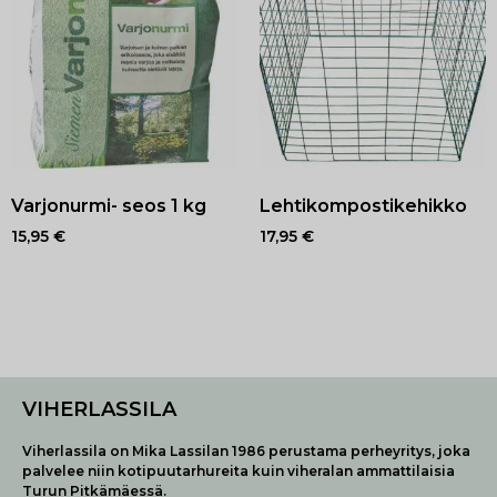
Varjonurmi- seos 1 kg
Lehtikompostikehikko
15,95
€
17,95
€
VIHERLASSILA
Viherlassila on Mika Lassilan 1986 perustama perheyritys, joka
palvelee niin kotipuutarhureita kuin viheralan ammattilaisia
Turun Pitkämäessä.