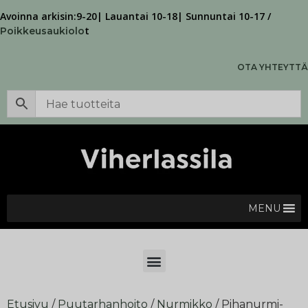
Avoinna arkisin:9-20| Lauantai 10-18| Sunnuntai 10-17 /
t
Poikkeusaukiolo
OTA YHTEYTTÄ
MENU
Etusivu
/
Puutarhanhoito
/
Nurmikko
/ Pihanurmi-