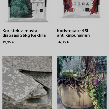
Koristekivi musta
Koristekate 45L
diabaasi 25kg Kekkilä
antiikinpunainen
19,95
€
14,95
€