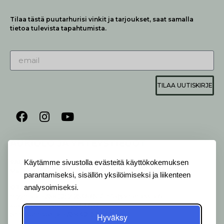
Tilaa tästä puutarhurisi vinkit ja tarjoukset, saat samalla
tietoa tulevista tapahtumista.
TILAA UUTISKIRJE
AUKIOLO JA YHTEYSTIEDOT
P
ALVELEMME:
Käytämme sivustolla evästeitä käyttökokemuksen
Ma-Pe 9-20 I La 10-18 I Su 10-17
parantamiseksi, sisällön yksilöimiseksi ja liikenteen
OTA YHTEYTTÄ
analysoimiseksi.
:
myymälä: +358 (0) 2 2546 651 / info@viherlassila.fi
kukkapiste: +358 44 5369 657
pihasuunnittelija: +358 40 1547 376
Hyväksy