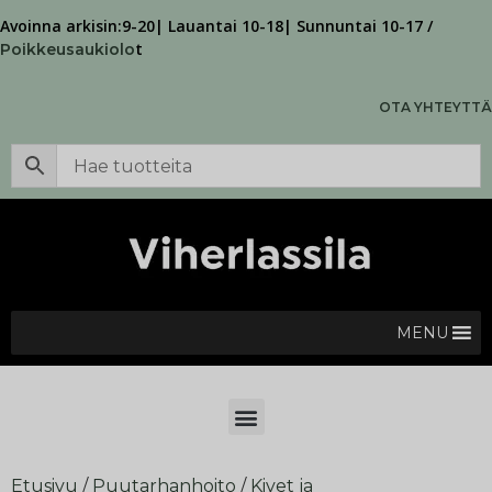
Avoinna arkisin:9-20| Lauantai 10-18| Sunnuntai 10-17 /
t
Poikkeusaukiolo
OTA YHTEYTTÄ
MENU
Etusivu
/
Puutarhanhoito
/
Kivet ja