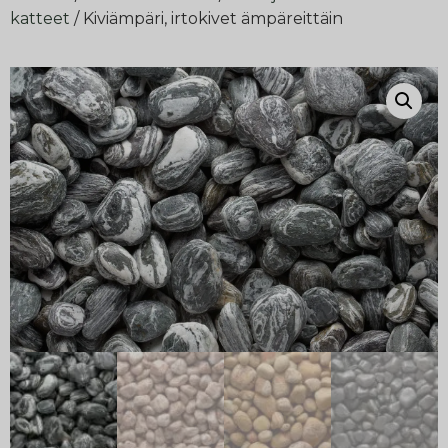
katteet
/ Kiviämpäri, irtokivet ämpäreittäin