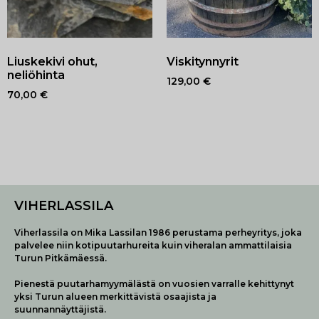
Liuskekivi ohut,
Viskitynnyrit
neliöhinta
129,00
€
70,00
€
VIHERLASSILA
Viherlassila on Mika Lassilan 1986 perustama perheyritys, joka
palvelee niin kotipuutarhureita kuin viheralan ammattilaisia
Turun Pitkämäessä.
Pienestä puutarhamyymälästä on vuosien varralle kehittynyt
yksi Turun alueen merkittävistä osaajista ja
suunnannäyttäjistä.