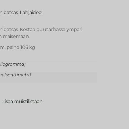
patsas. Lahjaidea!
ipatsas. Kestää puutarhassa ympäri
en maisemaan.
m, paino 106 kg
(kilogramma)
cm (senttimetri)
Lisää muistilistaan