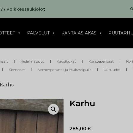
17 /
t
O
Poikkeusaukiolo
OTTEET
PALVELUT
KANTA-ASIAKAS
PUUTARHU
nsait
Hedelmäpuut
Kausikukat
Koristepensaat
Kor
Siemenet
Siemenperunat ja istukassipulit
Uutuudet
 Karhu
Karhu
285,00
€