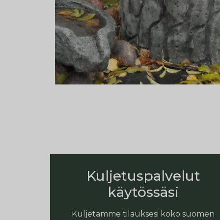
Kuljetuspalvelut
käytössäsi
Kuljetamme tilauksesi koko suomen