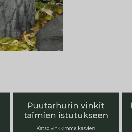
Puutarhurin vinkit
taimien istutukseen
Katso vinkkimme kasvien