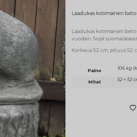
Laadukas kotimainen betoni
Laadukas kotimainen beton
vuoden. Sopii suomalaise
Korkeus 52 cm, pituus 52 c
106 kg 
Paino
52 × 52 
Mitat