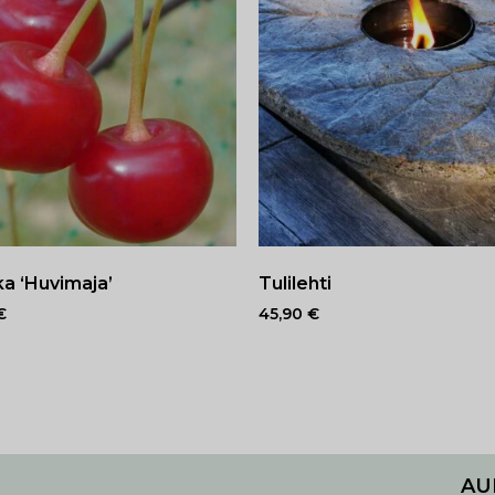
ka ‘Huvimaja’
Tulilehti
€
45,90
€
AU