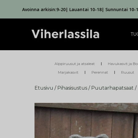
Avoinna arkisin:9-20| Lauantai 10-18| Sunnuntai 10-
TU
Alppiruusut ja atsaleat
Havukasvit ja Bo
Marjakasvit
Perennat
Ruusut
Etusivu
/
Pihasisustus
/
Puutarhapatsaat
/