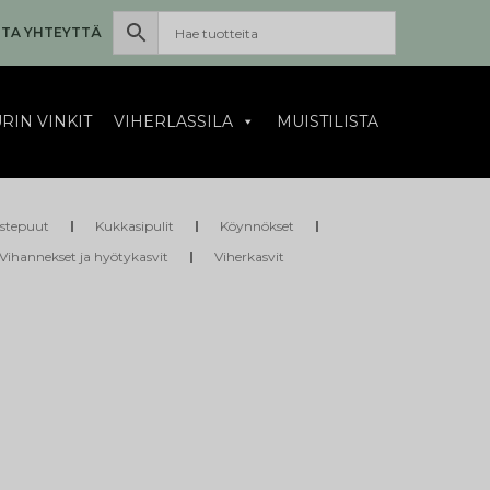
TA YHTEYTTÄ
RIN VINKIT
VIHERLASSILA
MUISTILISTA
istepuut
Kukkasipulit
Köynnökset
Vihannekset ja hyötykasvit
Viherkasvit