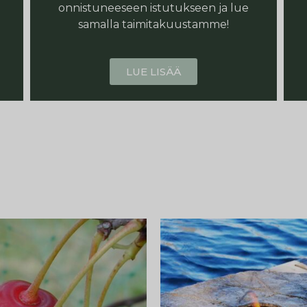
onnistuneeseen istutukseen ja lue
samalla taimitakuustamme!
LUE LISÄÄ