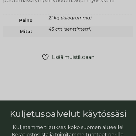
puutarhassa ympäri vuoden. Sopii myös sisälle.
21 kg (kilogramma)
Paino
45 cm (senttimetri)
Mitat
Lisää muistilistaan
Kuljetuspalvelut käytössäsi
Kuljetamme tilauksesi koko suomen alueelle!
Kerää ostoslista ja toimitamme tuotteet perille.