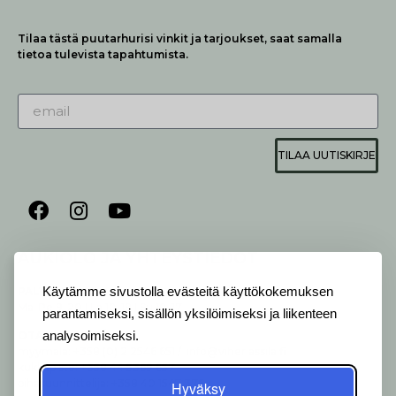
Tilaa tästä puutarhurisi vinkit ja tarjoukset, saat samalla
tietoa tulevista tapahtumista.
TILAA UUTISKIRJE
AUKIOLO JA YHTEYSTIEDOT
P
ALVELEMME:
Käytämme sivustolla evästeitä käyttökokemuksen
Ma-Pe 9-20 I La 10-18 I Su 10-17
parantamiseksi, sisällön yksilöimiseksi ja liikenteen
analysoimiseksi.
OTA YHTEYTTÄ
:
myymälä: +358 (0) 2 2546 651 / info@viherlassila.fi
kukkapiste: +358 44 5369 657
pihasuunnittelija: +358 40 1547 376
Hyväksy