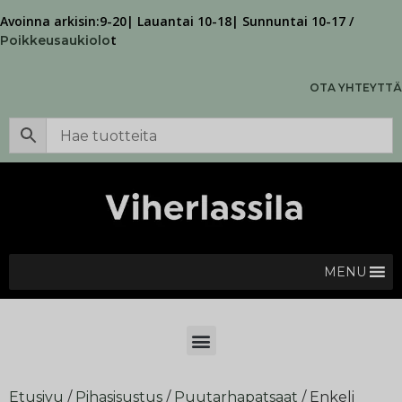
Avoinna arkisin:9-20| Lauantai 10-18| Sunnuntai 10-17 /
t
Poikkeusaukiolo
OTA YHTEYTTÄ
MENU
Etusivu
/
Pihasisustus
/
Puutarhapatsaat
/ Enkeli