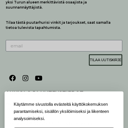
yksi Turun alueen merkittävistä osaajista ja
suunnannäyttäjistä.
Tilaa tästä puutarhurisi vinkit ja tarjoukset, saat samalla
tietoa tulevista tapahtumista.
TILAA UUTISKIRJE
AUKIOLO JA YHTEYSTIEDOT
P
ALVELEMME:
Käytämme sivustolla evästeitä käyttökokemuksen
Ma-Pe 9-20 I La 10-18 I Su 10-17
parantamiseksi, sisällön yksilöimiseksi ja liikenteen
OTA YHTEYTTÄ
:
analysoimiseksi.
myymälä: +358 (0) 2 2546 651 / info@viherlassila.fi