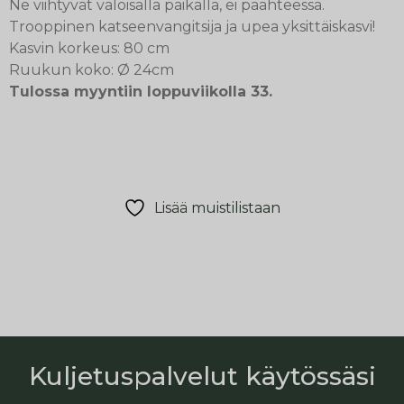
Ne viihtyvät valoisalla paikalla, ei paahteessa.
Trooppinen katseenvangitsija ja upea yksittäiskasvi!
Kasvin korkeus: 80 cm
Ruukun koko: Ø 24cm
Tulossa myyntiin loppuviikolla 33.
Lisää muistilistaan
Kuljetuspalvelut käytössäsi