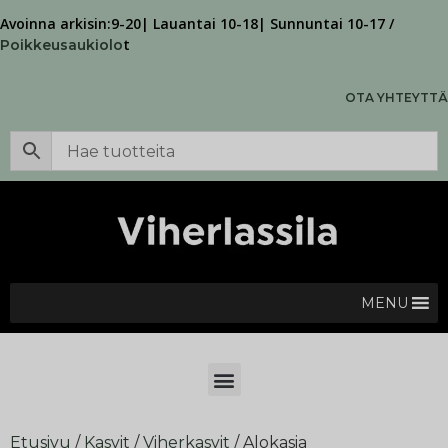
Avoinna arkisin:9-20| Lauantai 10-18| Sunnuntai 10-17 /
t
Poikkeusaukiolo
OTA YHTEYTTÄ
MENU
Etusivu
/
Kasvit
/
Viherkasvit
/ Alokasia