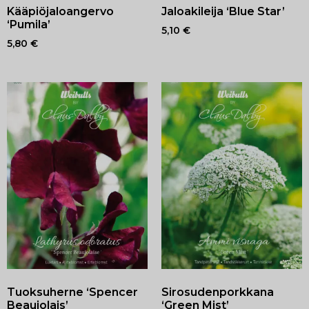
Kääpiöjaloangervo
Jaloakileija ‘Blue Star’
‘Pumila’
5,10
€
5,80
€
Tuoksuherne ‘Spencer
Sirosudenporkkana
Beaujolais’
‘Green Mist’