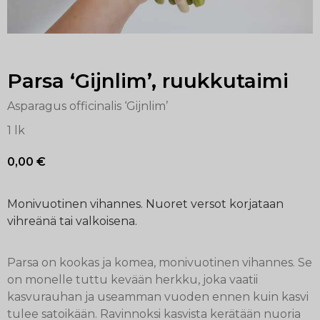
Parsa ‘Gijnlim’, ruukkutaimi
Asparagus officinalis ‘Gijnlim’
1 lk
0,00
€
Monivuotinen vihannes. Nuoret versot korjataan
vihreänä tai valkoisena.
Parsa on kookas ja komea, monivuotinen vihannes. Se
on monelle tuttu kevään herkku, joka vaatii
kasvurauhan ja useamman vuoden ennen kuin kasvi
tulee satoikään. Ravinnoksi kasvista kerätään nuoria