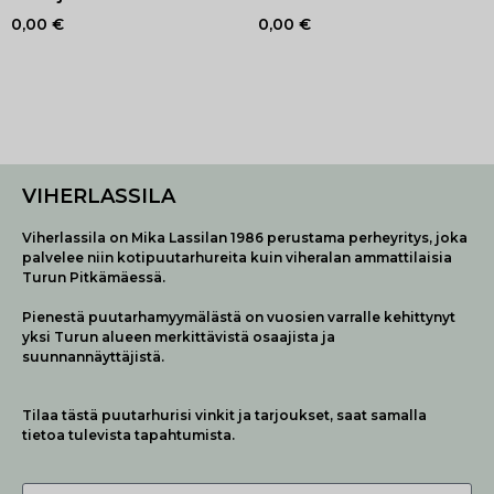
0,00
€
0,00
€
VIHERLASSILA
Viherlassila on Mika Lassilan 1986 perustama perheyritys, joka
palvelee niin kotipuutarhureita kuin viheralan ammattilaisia
Turun Pitkämäessä.
Pienestä puutarhamyymälästä on vuosien varralle kehittynyt
yksi Turun alueen merkittävistä osaajista ja
suunnannäyttäjistä.
Tilaa tästä puutarhurisi vinkit ja tarjoukset, saat samalla
tietoa tulevista tapahtumista.