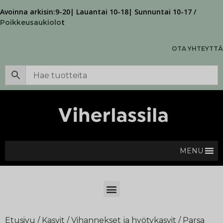
Avoinna arkisin:9-20| Lauantai 10-18| Sunnuntai 10-17 /
t
Poikkeusaukiolo
OTA YHTEYTTÄ
MENU
Etusivu
/
Kasvit
/
Vihannekset ja hyötykasvit
/ Parsa