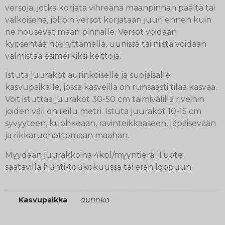
versoja, jotka korjata vihreänä maanpinnan päältä tai
valkoisena, jolloin versot korjataan juuri ennen kuin
ne nousevat maan pinnalle. Versot voidaan
kypsentää höyryttämällä, uunissa tai niistä voidaan
valmistaa esimerkiksi keittoja.
Istuta juurakot aurinkoiselle ja suojaisalle
kasvupaikalle, jossa kasveilla on runsaasti tilaa kasvaa.
Voit istuttaa juurakot 30-50 cm taimivälillä riveihin
joiden väli on reilu metri. Istuta juurakot 10-15 cm
syvyyteen, kuohkeaan, ravinteikkaaseen, läpäisevään
ja rikkaruohottomaan maahan.
Myydään juurakkoina 4kpl/myyntierä. Tuote
saatavilla huhti-toukokuussa tai erän loppuun.
Kasvupaikka
aurinko