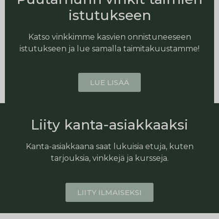
istutukseen
Katso vinkkimme kasvien onnistuneeseen
istutukseen ja lue samalla taimitakuustamme!
LUE LISÄÄ
Liity kanta-asiakkaaksi
Kanta-asiakkaana saat lukuisia etuja, kuten
tarjouksia, vinkkejä ja kursseja.
LIITY ILMAISEKSI