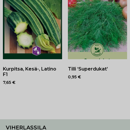
Kurpitsa, Kesä-, Latino
Tilli ‘Superdukat’
F1
0,95
€
7,65
€
VIHERLASSILA