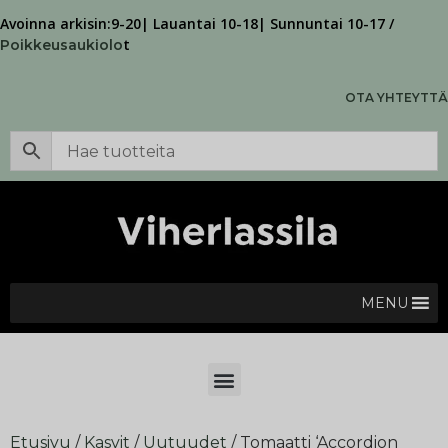
Avoinna arkisin:9-20| Lauantai 10-18| Sunnuntai 10-17 /
t
Poikkeusaukiolo
OTA YHTEYTTÄ
MENU
Etusivu
/
Kasvit
/
Uutuudet
/ Tomaatti ‘Accordion