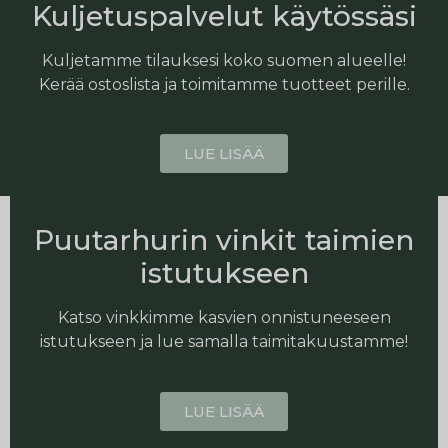
Kuljetuspalvelut käytössäsi
Kuljetamme tilauksesi koko suomen alueelle!
Kerää ostoslista ja toimitamme tuotteet perille.
LUE LISÄÄ
Puutarhurin vinkit taimien
istutukseen
Katso vinkkimme kasvien onnistuneeseen
istutukseen ja lue samalla taimitakuustamme!
LUE LISÄÄ