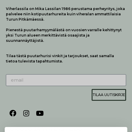
Viherlassila on Mika Lassilan 1986 perustama perheyritys, joka
palvelee niin kotipuutarhureita kuin viheralan ammattilaisia
Turun Pitkämäessä.
Pienestä puutarhamyymälästä on vuosien varralle kehittynyt
yksi Turun alueen merkittävistä osaajista ja
suunnannäyttäjistä.
Tilaa tästä puutarhurisi vinkit ja tarjoukset, saat samalla
tietoa tulevista tapahtumista.
TILAA UUTISKIRJE
AUKIOLO JA YHTEYSTIEDOT