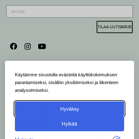
TILAA UUTISKIRJE
AUKIOLO JA YHTEYSTIEDOT
P
ALVELEMME:
Käytämme sivustolla evästeitä käyttökokemuksen
Ma-Pe 9-20 I La 10-18 I Su 10-17
parantamiseksi, sisällön yksilöimiseksi ja liikenteen
OTA YHTEYTTÄ
:
analysoimiseksi.
myymälä: +358 (0) 2 2546 651 / info@viherlassila.fi
kukkapiste: +358 44 5369 657
pihasuunnittelija: +358 40 1547 376
Hyväksy
Alakyläntie 2-4, 20250 Turku
Hylkää
Y-Tunnus: 0620533-0
Verk­ko­las­kuo­soit­teem­me
: 003706205330
Vä­lit­tä­jä: Open Text OY/ Vä­lit­tä­jä­tun­nus: 003708599126