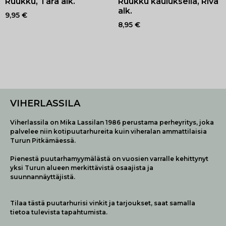
Ruukku, Tara alk.
Ruukku kauluksella, Riva
alk.
9,95
€
8,95
€
VIHERLASSILA
Viherlassila on Mika Lassilan 1986 perustama perheyritys, joka
palvelee niin kotipuutarhureita kuin viheralan ammattilaisia
Turun Pitkämäessä.
Pienestä puutarhamyymälästä on vuosien varralle kehittynyt
yksi Turun alueen merkittävistä osaajista ja
suunnannäyttäjistä.
Tilaa tästä puutarhurisi vinkit ja tarjoukset, saat samalla
tietoa tulevista tapahtumista.