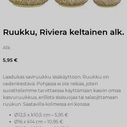
Ruukku, Riviera keltainen alk.
Alk.
5,95
€
Laadukas saviruukku sisäkäyttöön. Ruukku on
vedenkestävä. Pohjassa ei ole reikää, joten
suosittelemme tarvittaessa käyttämään kasvin omaa
kasvuruukkua, erillistä sisäsuojaa tai salaojittamaan
ruukun. Saatavilla kolmessa eri koossa:
Ø12,5 x k10,5 cm – 5,95 €
Ø16 x k14 cm – 10,95 €