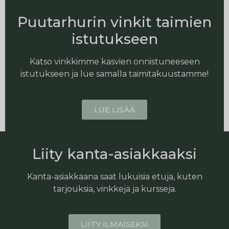
Puutarhurin vinkit taimien
istutukseen
Katso vinkkimme kasvien onnistuneeseen
istutukseen ja lue samalla taimitakuustamme!
LUE LISÄÄ
Liity kanta-asiakkaaksi
Kanta-asiakkaana saat lukuisia etuja, kuten
tarjouksia, vinkkejä ja kursseja.
LIITY ILMAISEKSI