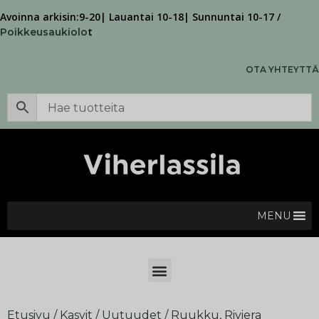
Avoinna arkisin:9-20| Lauantai 10-18| Sunnuntai 10-17 /
t
Poikkeusaukiolo
OTA YHTEYTTÄ
MENU
Etusivu
/
Kasvit
/
Uutuudet
/ Ruukku, Riviera