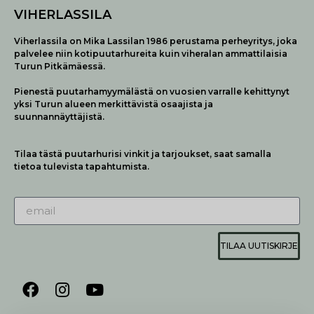
VIHERLASSILA
Viherlassila on Mika Lassilan 1986 perustama perheyritys, joka
palvelee niin kotipuutarhureita kuin viheralan ammattilaisia
Turun Pitkämäessä.
Pienestä puutarhamyymälästä on vuosien varralle kehittynyt
yksi Turun alueen merkittävistä osaajista ja
suunnannäyttäjistä.
Tilaa tästä puutarhurisi vinkit ja tarjoukset, saat samalla
tietoa tulevista tapahtumista.
TILAA UUTISKIRJE