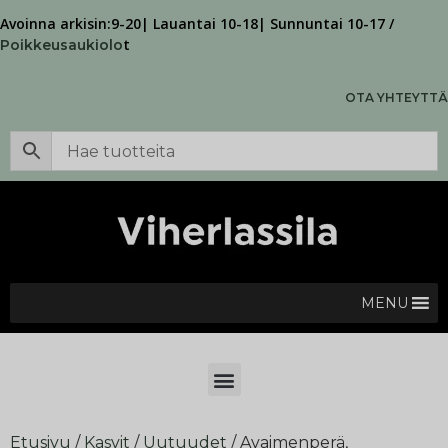
Avoinna arkisin:9-20| Lauantai 10-18| Sunnuntai 10-17 /
t
Poikkeusaukiolo
OTA YHTEYTTÄ
MENU
Etusivu
/
Kasvit
/
Uutuudet
/ Avaimenperä,