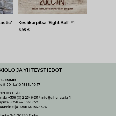
astic’
Kesäkurpitsa ‘Eight Ball’ F1
6,95
€
KIOLO JA YHTEYSTIEDOT
VELEMME:
 9-20 I La 10-18 I Su 10-17
 YHTEYTTÄ
:
lä: +358 (0) 2 2546 651 / info@viherlassila.fi
apiste: +358 44 5369 657
uunnittelija: +358 40 1547 376
yläntie 2-4, 20250 Turku