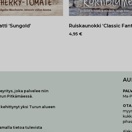
tti ‘Sungold’
Ruiskaunokki ‘Classic Fant
4,95
€
AU
yritys, joka palvelee niin
P
AL
urun Pitkämäessä.
Ma-Pe
OTA
kehittynyt yksi Turun alueen
myymä
kukk
pihas
samalla tietoa tulevista
Alak