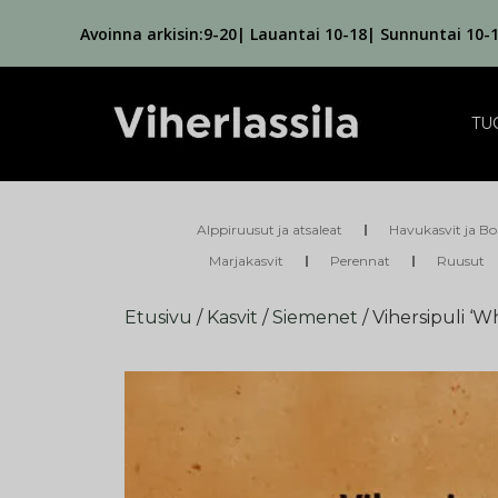
Avoinna arkisin:9-20| Lauantai 10-18| Sunnuntai 10-
TU
Alppiruusut ja atsaleat
Havukasvit ja Bo
Marjakasvit
Perennat
Ruusut
Etusivu
/
Kasvit
/
Siemenet
/ Vihersipuli ‘W