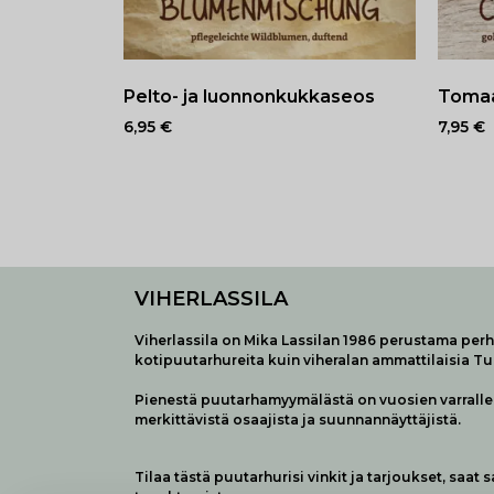
Pelto- ja luonnonkukkaseos
Tomaa
6,95
€
7,95
€
VIHERLASSILA
Viherlassila on Mika Lassilan 1986 perustama perhe
kotipuutarhureita kuin viheralan ammattilaisia T
Pienestä puutarhamyymälästä on vuosien varralle 
merkittävistä osaajista ja suunnannäyttäjistä.
Tilaa tästä puutarhurisi vinkit ja tarjoukset, saat 