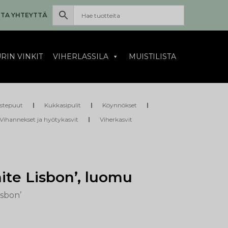
TA YHTEYTTÄ
RIN VINKIT
VIHERLASSILA
MUISTILISTA
istepuut
Kukkasipulit
Köynnökset
Vihannekset ja hyötykasvit
Viherkasvit
hite Lisbon’, luomu
isbon’