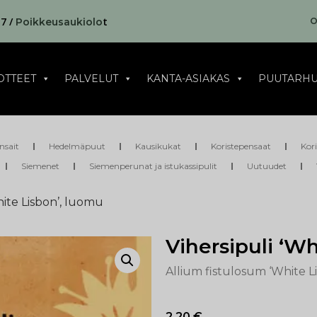
17 /
t
O
Poikkeusaukiolo
OTTEET
PALVELUT
KANTA-ASIAKAS
PUUTARHU
nsait
Hedelmäpuut
Kausikukat
Koristepensaat
Kor
Siemenet
Siemenperunat ja istukassipulit
Uutuudet
hite Lisbon’, luomu
Vihersipuli ‘W
Allium fistulosum ‘White L
2,20
€