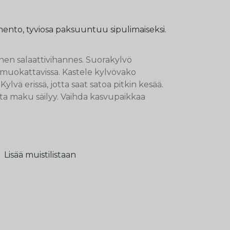
ento, tyviosa paksuuntuu sipulimaiseksi.
nen salaattivihannes. Suorakylvö
muokattavissa. Kastele kylvövako
Kylvä erissä, jotta saat satoa pitkin kesää.
tta maku säilyy. Vaihda kasvupaikkaa
Lisää muistilistaan