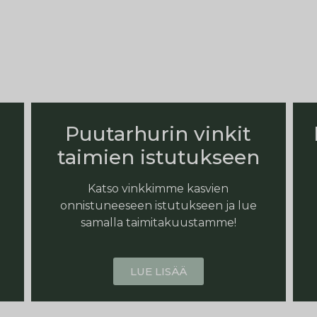
Puutarhurin vinkit
taimien istutukseen
Katso vinkkimme kasvien
onnistuneeseen istutukseen ja lue
samalla taimitakuustamme!
LUE LISÄÄ