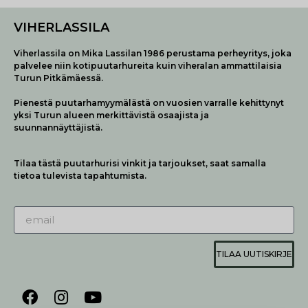
VIHERLASSILA
Viherlassila on Mika Lassilan 1986 perustama perheyritys, joka
palvelee niin kotipuutarhureita kuin viheralan ammattilaisia
Turun Pitkämäessä.
Pienestä puutarhamyymälästä on vuosien varralle kehittynyt
yksi Turun alueen merkittävistä osaajista ja
suunnannäyttäjistä.
Tilaa tästä puutarhurisi vinkit ja tarjoukset, saat samalla
tietoa tulevista tapahtumista.
TILAA UUTISKIRJE