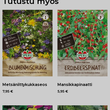
Tutustu myös
Metsäniittykukkaseos
Mansikkapinaatti
7,95
€
5,95
€