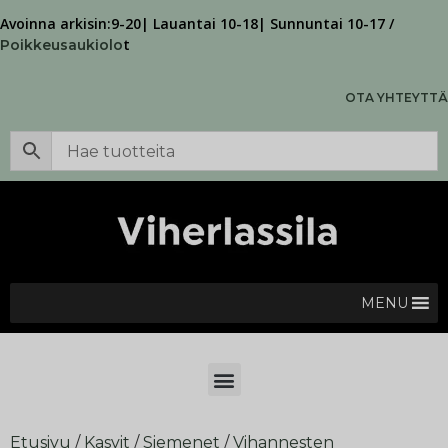
Avoinna arkisin:9-20| Lauantai 10-18| Sunnuntai 10-17 /
t
Poikkeusaukiolo
OTA YHTEYTTÄ
MENU
Etusivu
/
Kasvit
/
Siemenet
/
Vihannesten