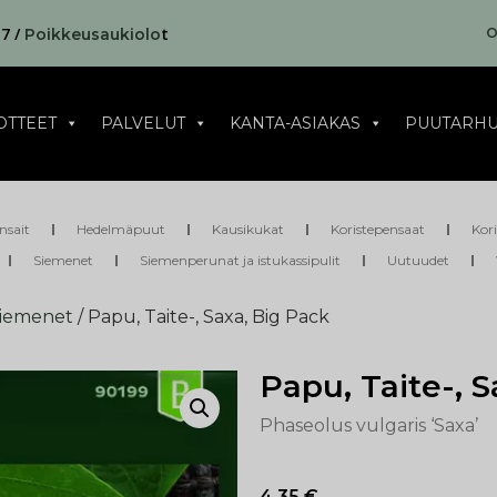
17 /
t
O
Poikkeusaukiolo
OTTEET
PALVELUT
KANTA-ASIAKAS
PUUTARHU
nsait
Hedelmäpuut
Kausikukat
Koristepensaat
Kor
Siemenet
Siemenperunat ja istukassipulit
Uutuudet
siemenet
/ Papu, Taite-, Saxa, Big Pack
Papu, Taite-, 
Phaseolus vulgaris ‘Saxa’
4,35
€