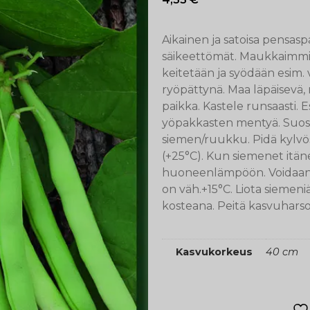
Aikainen ja satoisa pensas
säikeettömät. Maukkaimmill
keitetään ja syödään esim. 
ryöpättynä. Maa läpäisevä,
paikka. Kastele runsaasti. 
yöpakkasten mentyä. Suosite
siemen/ruukku. Pidä kylvö
(+25°C). Kun siemenet itäne
huoneenlämpöön. Voidaan 
on väh.+15°C. Liota siemeni
kosteana. Peitä kasvuharso
Kasvukorkeus
40 cm