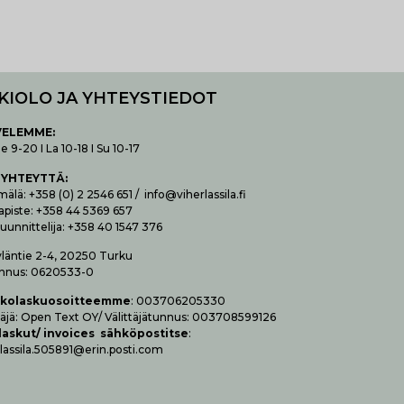
KIOLO JA YHTEYSTIEDOT
VELEMME:
 9-20 I La 10-18 I Su 10-17
 YHTEYTTÄ
:
lä: +358 (0) 2 2546 651 / info@viherlassila.fi
apiste: +358 44 5369 657
uunnittelija: +358 40 1547 376
yläntie 2-4, 20250 Turku
nnus: 0620533-0
­ko­las­kuo­soit­teem­me
: 003706205330
t­tä­jä: Open Text OY/ Vä­lit­tä­jä­tun­nus: 003708599126
las­kut/ invoices säh­kö­pos­tit­se
:
lassila.505891@erin.posti.com