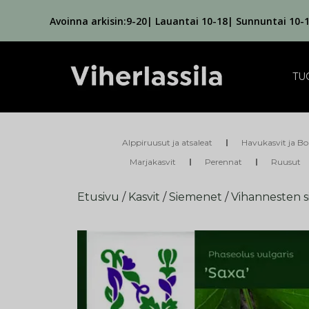
Avoinna arkisin:9-20| Lauantai 10-18| Sunnuntai 10-
TU
Alppiruusut ja atsaleat
Havukasvit ja Bo
Marjakasvit
Perennat
Ruusut
Etusivu
/
Kasvit
/
Siemenet
/
Vihannesten 