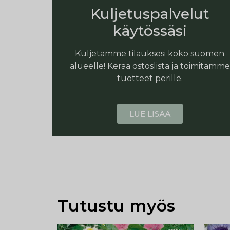
Kuljetuspalvelut
käytössäsi
Kuljetamme tilauksesi koko suomen
alueelle! Kerää ostoslista ja toimitamme
tuotteet perille.
LUE LISÄÄ
Tutustu myös