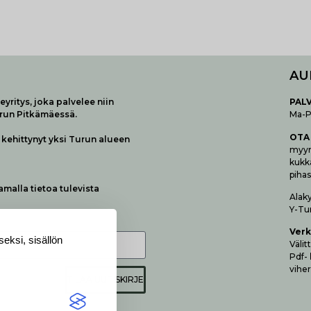
AU
yritys, joka palvelee niin
P
AL
urun Pitkämäessä.
Ma-Pe
OTA
kehittynyt yksi Turun alueen
myymä
kukk
pihas
samalla tietoa tulevista
Alak
Y-Tu
Verk
eksi, sisällön
Vä­li
Pdf-
viher
TILAA UUTISKIRJE