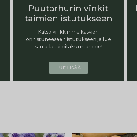
Puutarhurin vinkit
taimien istutukseen
Katso vinkkimme kasvien
onnistuneeseen istutukseen ja lue
samalla taimitakuustamme!
LUE LISÄÄ