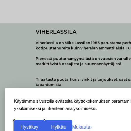
VIHERLASSILA
Viherlassila on Mika Lassilan 1986 perustama perhe
kotipuutarhureita kuin viheralan ammattilaisia T
Pienestä puutarhamyymälästä on vuosien varralle 
merkittävistä osaajista ja suunnannäyttäjistä.
Tilaa tästä puutarhurisi vinkit ja tarjoukset, saat 
tapahtumista.
Käytämme sivustolla evästeitä käyttökokemuksen parantamis
yksilöimiseksi ja liikenteen analysoimiseksi.
Hyväksy
Hylkää
Mukauta