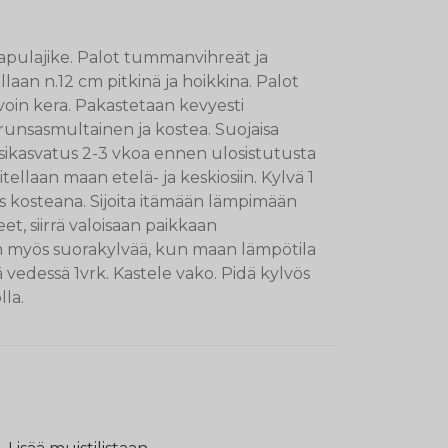
papulajike. Palot tummanvihreät ja
aan n.12 cm pitkinä ja hoikkina. Palot
voin kera. Pakastetaan kevyesti
 runsasmultainen ja kostea. Suojaisa
Esikasvatus 2-3 vkoa ennen ulosistutusta
llaan maan etelä- ja keskiosiin. Kylvä 1
s kosteana. Sijoita itämään lämpimään
et, siirrä valoisaan paikkaan
myös suorakylvää, kun maan lämpötila
ä vedessä 1vrk. Kastele vako. Pidä kylvös
lla.