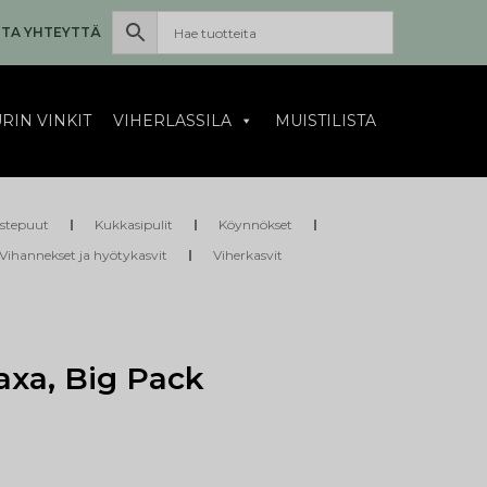
TA YHTEYTTÄ
RIN VINKIT
VIHERLASSILA
MUISTILISTA
istepuut
Kukkasipulit
Köynnökset
Vihannekset ja hyötykasvit
Viherkasvit
Saxa, Big Pack